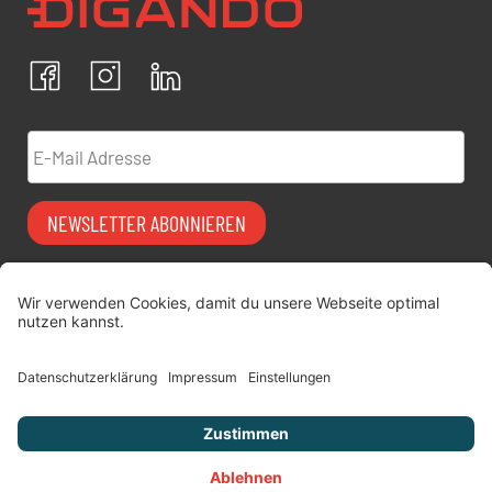
Ich bestätige, dass ich die
Datenschutzrichtlinien
akzeptiere und erkläre mich mit der Verarbeitung meiner
personenbezogenen Daten einverstanden.
Facebook
Instagram
LinkedIn
ABBRECHEN
BESTÄTIGEN
E-Mail Adresse
NEWSLETTER ABONNIEREN
Vermiet-Partner
FAQ
werden
Impressum
digitimes | blog
Datenschutz
Über uns
AGB
Jobs
Versicherung
Kontakt