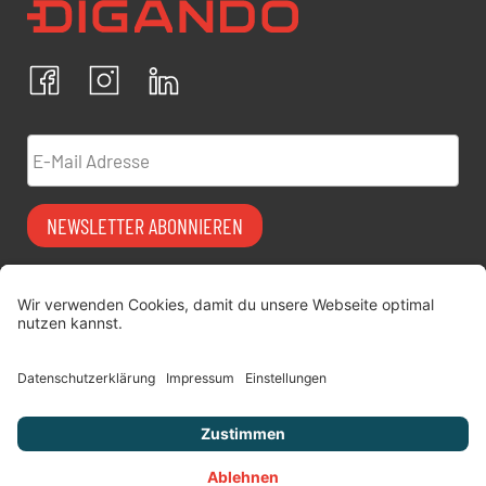
Ich bestätige, dass ich die
Datenschutzrichtlinien
akzeptiere und erkläre mich mit der Verarbeitung meiner
personenbezogenen Daten einverstanden.
Facebook
Instagram
LinkedIn
ABBRECHEN
BESTÄTIGEN
E-Mail Adresse
NEWSLETTER ABONNIEREN
Vermiet-Partner
FAQ
werden
Impressum
digitimes | blog
Datenschutz
Über uns
AGB
Jobs
Versicherung
Kontakt