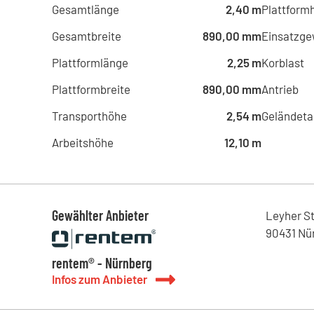
Gesamtlänge
2,40 m
Plattform
Gesamtbreite
890,00 mm
Einsatzge
Plattformlänge
2,25 m
Korblast
Plattformbreite
890,00 mm
Antrieb
Transporthöhe
2,54 m
Geländeta
Arbeitshöhe
12,10 m
Gewählter Anbieter
Leyher S
90431
Nü
rentem® - Nürnberg
Infos zum Anbieter