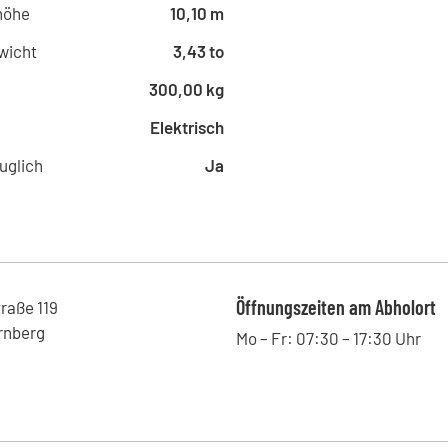
Landshuter Allee 8-10, 80637 - 
höhe
10,10 m
rentem® - Hannover
wicht
3,43 to
Hildesheimer Straße 265 - 287, 
300,00 kg
rentem® - Frankfurt
Mainzer Landstraße 50, 60325 - 
Elektrisch
rentem® - Leipzig
uglich
Ja
Friedrich-List-Platz 1, 04103 - L
rentem® - Essen
Weidkamp 180, 45356 - Essen , 
rentem® - Eschborn
Mergenthalerallee 10-12, 65760 
Öffnungszeiten am Abholort
traße
119
rnberg
Mo – Fr: 07:30 – 17:30 Uhr