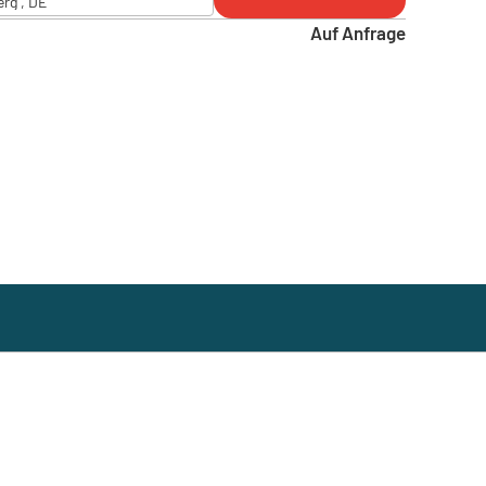
erg , DE
Auf Anfrage
erg , DE
 - Zörbig , DE
tadt , DE
g , DE
, DE
 DE
am , DE
rg , DE