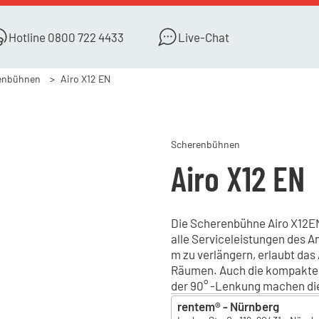
Hotline
0800 722 4433
Live-Chat
enbühnen
Airo X12 EN
Scherenbühnen
Airo X12 EN
Die Scherenbühne Airo X12EN 
alle Serviceleistungen des An
m zu verlängern, erlaubt das
Räumen. Auch die kompakte 
der 90° -Lenkung machen die
rentem® - Nürnberg