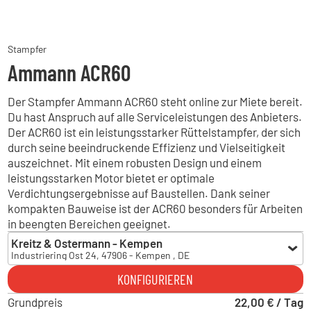
Stampfer
Ammann ACR60
Der Stampfer Ammann ACR60 steht online zur Miete bereit.
Du hast Anspruch auf alle Serviceleistungen des Anbieters.
Der ACR60 ist ein leistungsstarker Rüttelstampfer, der sich
durch seine beeindruckende Effizienz und Vielseitigkeit
auszeichnet. Mit einem robusten Design und einem
leistungsstarken Motor bietet er optimale
Verdichtungsergebnisse auf Baustellen. Dank seiner
kompakten Bauweise ist der ACR60 besonders für Arbeiten
in beengten Bereichen geeignet.
Kreitz & Ostermann - Kempen
Industriering Ost 24, 47906 - Kempen , DE
Kreitz & Ostermann - Kempen
KONFIGURIEREN
Industriering Ost 24, 47906 - Kempen , DE
Grundpreis
Kreitz & Ostermann - Münster
22,00 € / Tag