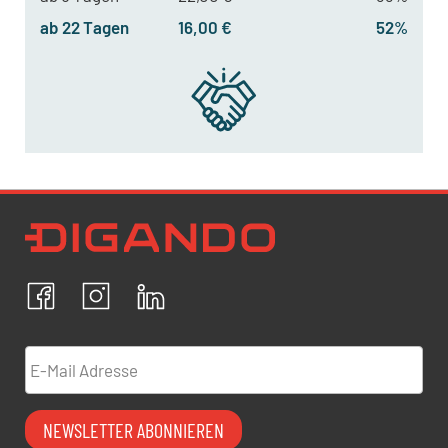
ab 22 Tagen
16,00 €
52%
Newsletter Datenschutz
Ich bestätige, dass ich die
Datenschutzrichtlinien
akzeptiere und erkläre mich mit der Verarbeitung meiner
personenbezogenen Daten einverstanden.
Facebook
Instagram
LinkedIn
ABBRECHEN
BESTÄTIGEN
E-Mail Adresse
NEWSLETTER ABONNIEREN