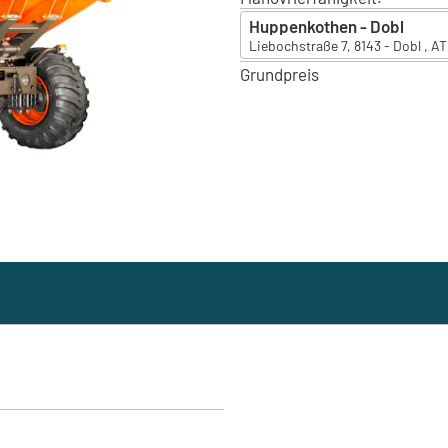
Huppenkothen - Dobl
Liebochstraße 7, 8143 - Dobl , AT
Grundpreis
Huppenkothen - Dobl
Liebochstraße 7, 8143 - Dobl , A