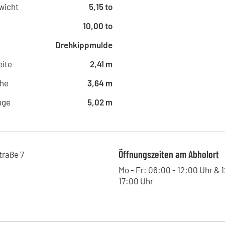
wicht
5,15 to
10,00 to
Drehkippmulde
ite
2,41 m
he
3,64 m
nge
5,02 m
Öffnungszeiten am Abholort
traße
7
Mo - Fr: 06:00 - 12:00 Uhr & 1
17:00 Uhr