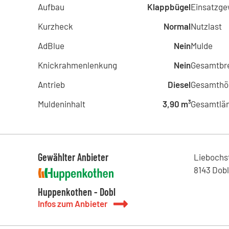
Aufbau
Klappbügel
Einsatzge
Kurzheck
Normal
Nutzlast
AdBlue
Nein
Mulde
Knickrahmenlenkung
Nein
Gesamtbre
Antrieb
Diesel
Gesamthö
Muldeninhalt
3,90 m³
Gesamtlä
Gewählter Anbieter
Liebochs
8143
Dobl
Huppenkothen - Dobl
Infos zum Anbieter