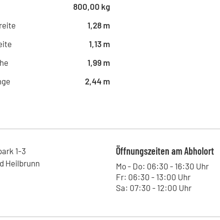
800,00 kg
reite
1,28 m
ite
1,13 m
he
1,99 m
nge
2,44 m
Öffnungszeiten am Abholort
park
1-3
d Heilbrunn
Mo - Do: 06:30 - 16:30 Uhr
Fr: 06:30 - 13:00 Uhr
Sa: 07:30 - 12:00 Uhr