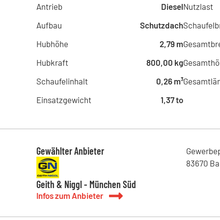
Antrieb
Diesel
Nutzlast
Aufbau
Schutzdach
Schaufelb
Hubhöhe
2,79 m
Gesamtbre
Hubkraft
800,00 kg
Gesamthö
Schaufelinhalt
0,26 m³
Gesamtlä
Einsatzgewicht
1,37 to
Gewählter Anbieter
Gewerbe
83670
Ba
Geith & Niggl - München Süd
Infos zum Anbieter