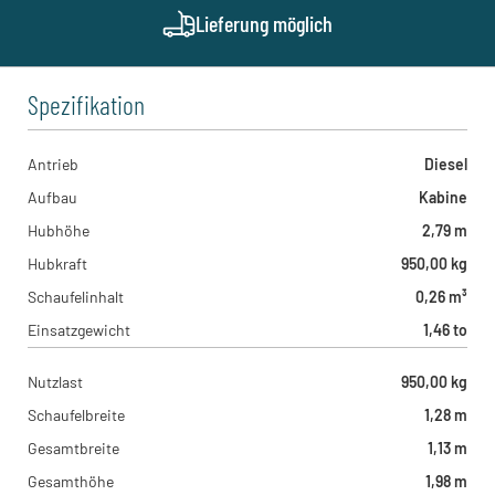
Hans-Warner Niederzier
Lieferung möglich
Industriestraße 1, 52382 - Niederzier , DE
Geith & Niggl - München West
Münchner Straße 1, 85232 - Bergkirchen , DE
Kreitz & Ostermann - Hamm
Spezifikation
Heinrich-Welken-Straße 11, 59069 - Hamm , DE
Antrieb
Diesel
Aufbau
Kabine
Hubhöhe
2,79 m
Hubkraft
950,00 kg
Schaufelinhalt
0,26 m³
Einsatzgewicht
1,46 to
Nutzlast
950,00 kg
Schaufelbreite
1,28 m
Gesamtbreite
1,13 m
Gesamthöhe
1,98 m