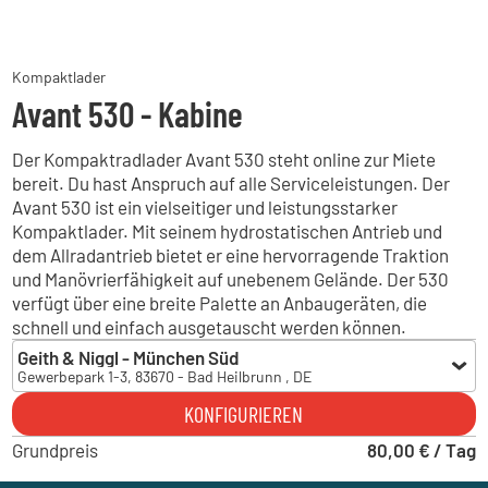
Kompaktlader
Avant 530 - Kabine
Der Kompaktradlader Avant 530 steht online zur Miete
bereit. Du hast Anspruch auf alle Serviceleistungen. Der
Avant 530 ist ein vielseitiger und leistungsstarker
Kompaktlader. Mit seinem hydrostatischen Antrieb und
dem Allradantrieb bietet er eine hervorragende Traktion
und Manövrierfähigkeit auf unebenem Gelände. Der 530
verfügt über eine breite Palette an Anbaugeräten, die
schnell und einfach ausgetauscht werden können.
Geith & Niggl - München Süd
Gewerbepark 1-3, 83670 - Bad Heilbrunn , DE
Geith & Niggl - München Süd
KONFIGURIEREN
Gewerbepark 1-3, 83670 - Bad Heilbrunn , DE
Grundpreis
Geith & Niggl - München Ost
80,00 € / Tag
Brodersenstraße 36, 81929 - München , DE