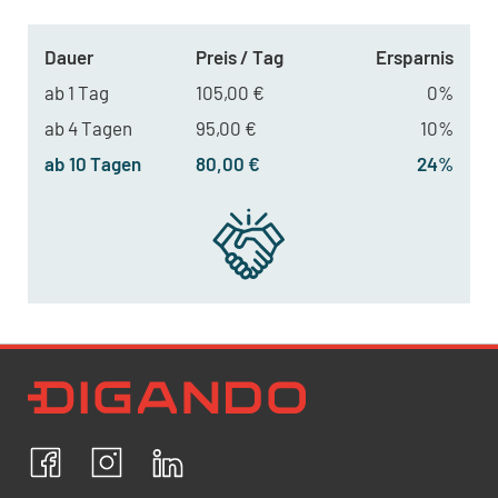
Dauer
Preis / Tag
Ersparnis
ab 1 Tag
105,00 €
0%
ab 4 Tagen
95,00 €
10%
ab 10 Tagen
80,00 €
24%
Newsletter Datenschutz
Ich bestätige, dass ich die
Datenschutzrichtlinien
akzeptiere und erkläre mich mit der Verarbeitung meiner
personenbezogenen Daten einverstanden.
Facebook
Instagram
LinkedIn
ABBRECHEN
BESTÄTIGEN