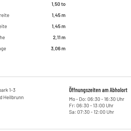
1,50 to
reite
1,45 m
ite
1,45 m
he
2,11 m
nge
3,06 m
Öffnungszeiten am Abholort
park
1-3
d Heilbrunn
Mo - Do: 06:30 - 16:30 Uhr
Fr: 06:30 - 13:00 Uhr
Sa: 07:30 - 12:00 Uhr