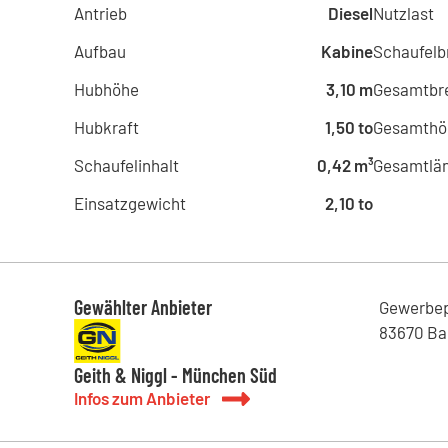
Antrieb
Diesel
Nutzlast
Aufbau
Kabine
Schaufelb
Hubhöhe
3,10 m
Gesamtbre
Hubkraft
1,50 to
Gesamthö
Schaufelinhalt
0,42 m³
Gesamtlä
Einsatzgewicht
2,10 to
Gewählter Anbieter
Gewerbe
83670
Ba
Geith & Niggl - München Süd
Infos zum Anbieter