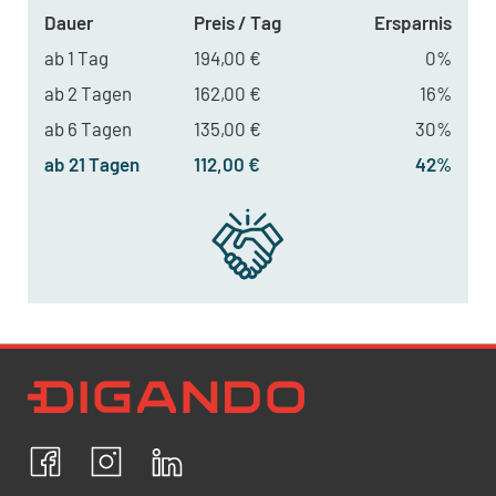
Dauer
Preis / Tag
Ersparnis
ab 1 Tag
194,00 €
0%
ab 2 Tagen
162,00 €
16%
ab 6 Tagen
135,00 €
30%
ab 21 Tagen
112,00 €
42%
Newsletter Datenschutz
Ich bestätige, dass ich die
Datenschutzrichtlinien
akzeptiere und erkläre mich mit der Verarbeitung meiner
personenbezogenen Daten einverstanden.
Facebook
Instagram
LinkedIn
ABBRECHEN
BESTÄTIGEN