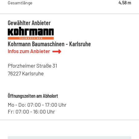
Hoch Baumaschinen - Steinach
Gesamtlänge
4,58 m
Bildstöckle 10, 77790 - Steinach , DE
Kohrmann Baumaschinen - Bitterfeld
Leipziger Straße 11, 06749 - Bitterfeld-Wolfen , DE
Gewählter Anbieter
Kohrmann Baumaschinen - Halle
Lieskauer Straße 4, 06120 - Halle (Saale) , DE
Kohrmann Baumaschinen - Leipzig
Kohrmann Baumaschinen - Karlsruhe
Westringstraße 101, 04435 - Schkeuditz , DE
Infos zum Anbieter
Pforzheimer Straße
31
76227
Karlsruhe
Öffnungszeiten am Abholort
Mo - Do: 07:00 - 17:00 Uhr
Fr: 07:00 - 16:00 Uhr