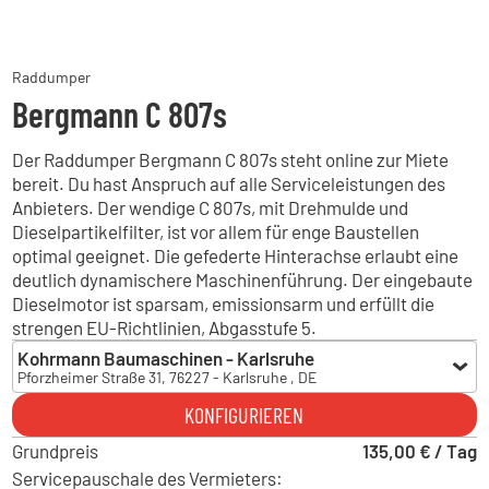
Raddumper
Bergmann C 807s
Der Raddumper Bergmann C 807s steht online zur Miete
bereit. Du hast Anspruch auf alle Serviceleistungen des
Anbieters. Der wendige C 807s, mit Drehmulde und
Dieselpartikelfilter, ist vor allem für enge Baustellen
optimal geeignet. Die gefederte Hinterachse erlaubt eine
deutlich dynamischere Maschinenführung. Der eingebaute
Dieselmotor ist sparsam, emissionsarm und erfüllt die
strengen EU-Richtlinien, Abgasstufe 5.
Kohrmann Baumaschinen - Karlsruhe
Pforzheimer Straße 31, 76227 - Karlsruhe , DE
Kohrmann Baumaschinen - Karlsruhe
KONFIGURIEREN
Pforzheimer Straße 31, 76227 - Karlsruhe , DE
Grundpreis
Kohrmann Baumaschinen - Albbruck
135,00 € / Tag
Gewerbestraße 32, 79774 - Albbruck , DE
Servicepauschale des Vermieters: