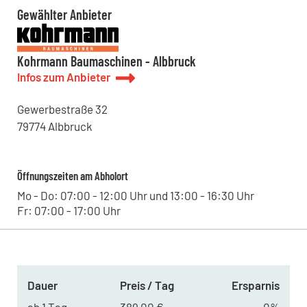
Westringstraße 101, 04435 - Schkeuditz , DE
Gewählter Anbieter
Kohrmann Baumaschinen - Karlsruhe
Pforzheimer Straße 31, 76227 - Karlsruhe , DE
Kohrmann Baumaschinen - Auggen
Kohrmann Baumaschinen - Albbruck
Am Bärenacker 4, 79424 - Auggen , DE
Kohrmann Baumaschinen - Dresden
Infos zum Anbieter
Straße des 17.Juni 18, 01257 - Dresden , DE
Gewerbestraße
32
79774
Albbruck
Öffnungszeiten am Abholort
Mo - Do: 07:00 - 12:00 Uhr und 13:00 - 16:30 Uhr
Fr: 07:00 - 17:00 Uhr
Dauer
Preis / Tag
Ersparnis