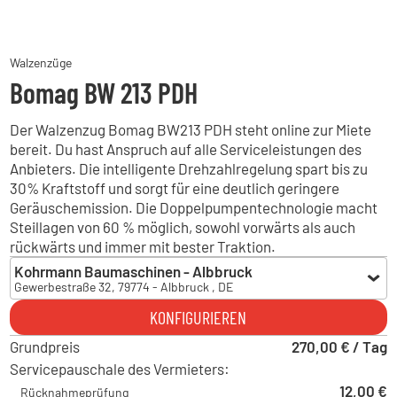
Walzenzüge
Bomag BW 213 PDH
Der Walzenzug Bomag BW213 PDH steht online zur Miete
bereit. Du hast Anspruch auf alle Serviceleistungen des
Anbieters. Die intelligente Drehzahlregelung spart bis zu
30% Kraftstoff und sorgt für eine deutlich geringere
Geräuschemission. Die Doppelpumpentechnologie macht
Steillagen von 60 % möglich, sowohl vorwärts als auch
rückwärts und immer mit bester Traktion.
Kohrmann Baumaschinen - Albbruck
Gewerbestraße 32, 79774 - Albbruck , DE
Kohrmann Baumaschinen - Albbruck
KONFIGURIEREN
Gewerbestraße 32, 79774 - Albbruck , DE
Grundpreis
Hoch Baumaschinen - Freiburg
270,00 € / Tag
Siemenstraße 6, 79108 - Freiburg im Breisgau , DE
Servicepauschale des Vermieters:
Hoch Baumaschinen - Horb
12,00 €
Rücknahmeprüfung