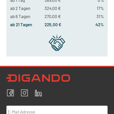
ab 1 Tag
389,00 €
0%
ab 2 Tagen
324,00 €
17%
ab 6 Tagen
270,00 €
31%
ab 21 Tagen
225,00 €
42%
Newsletter Datenschutz
Ich bestätige, dass ich die
Datenschutzrichtlinien
akzeptiere und erkläre mich mit der Verarbeitung meiner
personenbezogenen Daten einverstanden.
Facebook
Instagram
LinkedIn
ABBRECHEN
BESTÄTIGEN
E-Mail Adresse