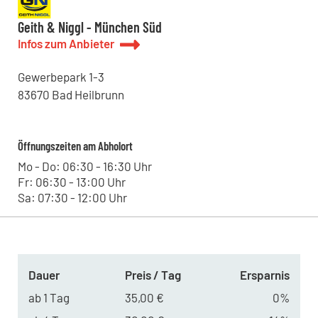
Zinkmattenstraße 34, 79108 - Freiburg im Breisgau , DE
Kohrmann Baumaschinen - Dresden
Geith & Niggl - München Süd
Straße des 17.Juni 18, 01257 - Dresden , DE
Infos zum Anbieter
Kohrmann Baumaschinen - Renchen
Kniebisstraße 3, 77871 - Renchen , DE
Gewerbepark
1-3
Hoch Baumaschinen - Steinach
Bildstöckle 10, 77790 - Steinach , DE
83670
Bad Heilbrunn
Kohrmann Baumaschinen - Bitterfeld
Leipziger Straße 11, 06749 - Bitterfeld-Wolfen , DE
Kohrmann Baumaschinen - Halle
Öffnungszeiten am Abholort
Lieskauer Straße 4, 06120 - Halle (Saale) , DE
Kohrmann Baumaschinen - Leipzig
Mo - Do: 06:30 - 16:30 Uhr
Westringstraße 101, 04435 - Schkeuditz , DE
Fr: 06:30 - 13:00 Uhr
Sa: 07:30 - 12:00 Uhr
Dauer
Preis / Tag
Ersparnis
ab 1 Tag
35,00 €
0%