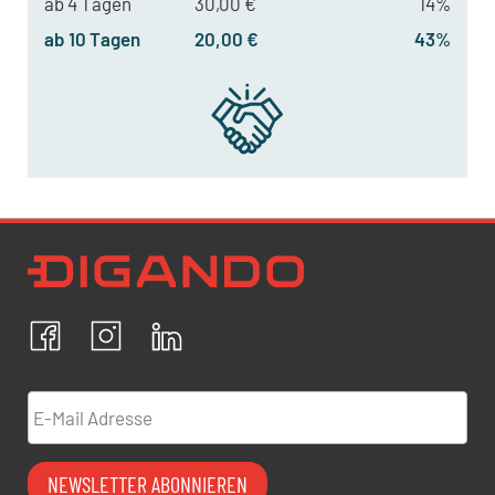
ab 4 Tagen
30,00 €
14%
ab 10 Tagen
20,00 €
43%
Newsletter Datenschutz
Ich bestätige, dass ich die
Datenschutzrichtlinien
akzeptiere und erkläre mich mit der Verarbeitung meiner
personenbezogenen Daten einverstanden.
Facebook
Instagram
LinkedIn
ABBRECHEN
BESTÄTIGEN
E-Mail Adresse
NEWSLETTER ABONNIEREN