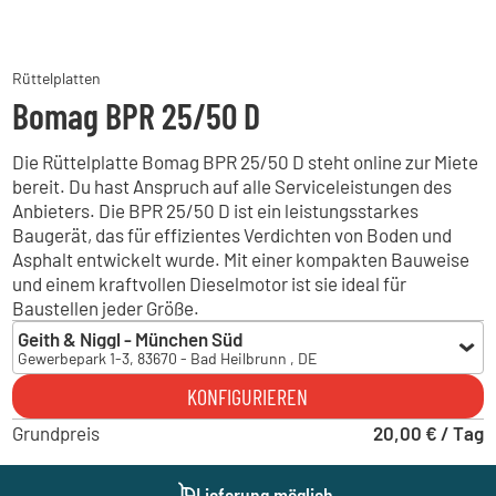
Rüttelplatten
Bomag BPR 25/50 D
Die Rüttelplatte Bomag BPR 25/50 D steht online zur Miete
bereit. Du hast Anspruch auf alle Serviceleistungen des
Anbieters. Die BPR 25/50 D ist ein leistungsstarkes
Baugerät, das für effizientes Verdichten von Boden und
Asphalt entwickelt wurde. Mit einer kompakten Bauweise
und einem kraftvollen Dieselmotor ist sie ideal für
Baustellen jeder Größe.
Geith & Niggl - München Süd
Gewerbepark 1-3, 83670 - Bad Heilbrunn , DE
Geith & Niggl - München Süd
KONFIGURIEREN
Gewerbepark 1-3, 83670 - Bad Heilbrunn , DE
Grundpreis
Geith & Niggl - München Ost
20,00 € / Tag
Brodersenstraße 36, 81929 - München , DE
Geith & Niggl - München West
Lieferung möglich