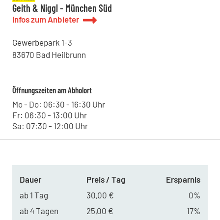
Kohrmann Baumaschinen - Dresden
Geith & Niggl - München Süd
Straße des 17.Juni 18, 01257 - Dresden , DE
Infos zum Anbieter
Kohrmann Baumaschinen - Renchen
Kniebisstraße 3, 77871 - Renchen , DE
Gewerbepark
1-3
Hoch Baumaschinen - Steinach
Bildstöckle 10, 77790 - Steinach , DE
83670
Bad Heilbrunn
Kohrmann Baumaschinen - Bitterfeld
Leipziger Straße 11, 06749 - Bitterfeld-Wolfen , DE
Kohrmann Baumaschinen - Halle
Öffnungszeiten am Abholort
Lieskauer Straße 4, 06120 - Halle (Saale) , DE
Kohrmann Baumaschinen - Leipzig
Mo - Do: 06:30 - 16:30 Uhr
Westringstraße 101, 04435 - Schkeuditz , DE
Fr: 06:30 - 13:00 Uhr
Sa: 07:30 - 12:00 Uhr
Dauer
Preis / Tag
Ersparnis
ab 1 Tag
30,00 €
0%
ab 4 Tagen
25,00 €
17%