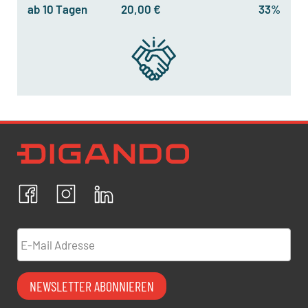
ab 10 Tagen
20,00 €
33%
Newsletter Datenschutz
Ich bestätige, dass ich die
Datenschutzrichtlinien
akzeptiere und erkläre mich mit der Verarbeitung meiner
personenbezogenen Daten einverstanden.
Facebook
Instagram
LinkedIn
ABBRECHEN
BESTÄTIGEN
E-Mail Adresse
NEWSLETTER ABONNIEREN