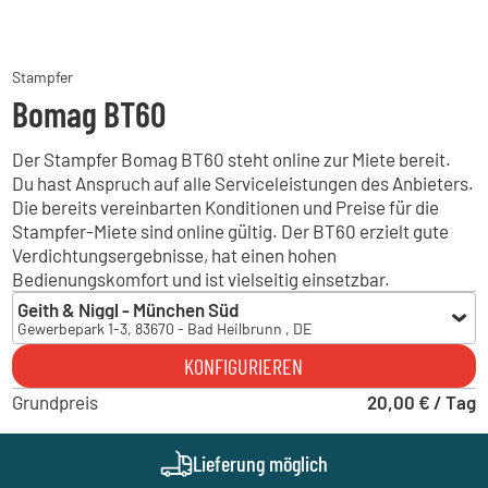
Stampfer
Bomag BT60
Der Stampfer Bomag BT60 steht online zur Miete bereit.
Du hast Anspruch auf alle Serviceleistungen des Anbieters.
Die bereits vereinbarten Konditionen und Preise für die
Stampfer-Miete sind online gültig. Der BT60 erzielt gute
Verdichtungsergebnisse, hat einen hohen
Bedienungskomfort und ist vielseitig einsetzbar.
Geith & Niggl - München Süd
Gewerbepark 1-3, 83670 - Bad Heilbrunn , DE
Geith & Niggl - München Süd
KONFIGURIEREN
Gewerbepark 1-3, 83670 - Bad Heilbrunn , DE
Grundpreis
Geith & Niggl - München Ost
20,00 € / Tag
Brodersenstraße 36, 81929 - München , DE
Geith & Niggl - München West
Lieferung möglich
Münchner Straße 1, 85232 - Bergkirchen , DE