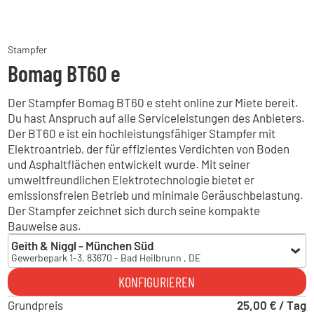
Stampfer
Bomag BT60 e
Der Stampfer Bomag BT60 e steht online zur Miete bereit.
Du hast Anspruch auf alle Serviceleistungen des Anbieters.
Der BT60 e ist ein hochleistungsfähiger Stampfer mit
Elektroantrieb, der für effizientes Verdichten von Boden
und Asphaltflächen entwickelt wurde. Mit seiner
umweltfreundlichen Elektrotechnologie bietet er
emissionsfreien Betrieb und minimale Geräuschbelastung.
Der Stampfer zeichnet sich durch seine kompakte
Bauweise aus.
Geith & Niggl - München Süd
Gewerbepark 1-3, 83670 - Bad Heilbrunn , DE
Geith & Niggl - München Süd
KONFIGURIEREN
Gewerbepark 1-3, 83670 - Bad Heilbrunn , DE
Grundpreis
Geith & Niggl - München Ost
25,00 € / Tag