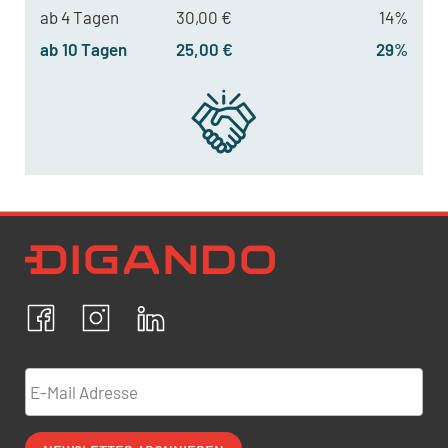
ab 4 Tagen
30,00 €
14%
ab 10 Tagen
25,00 €
29%
Newsletter Datenschutz
Ich bestätige, dass ich die
Datenschutzrichtlinien
akzeptiere und erkläre mich mit der Verarbeitung meiner
personenbezogenen Daten einverstanden.
Facebook
Instagram
LinkedIn
ABBRECHEN
BESTÄTIGEN
E-Mail Adresse