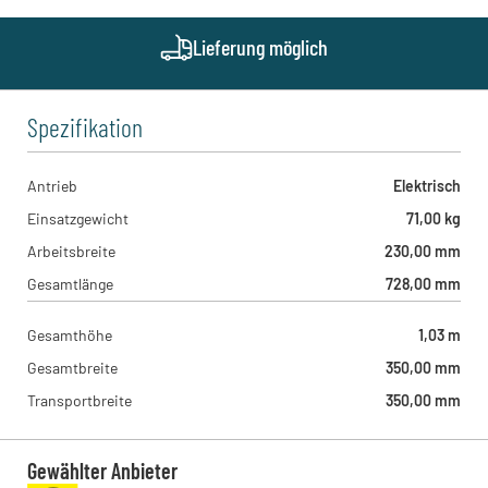
Brodersenstraße 36, 81929 - München , DE
Geith & Niggl - München West
Lieferung möglich
Münchner Straße 1, 85232 - Bergkirchen , DE
Spezifikation
Antrieb
Elektrisch
Einsatzgewicht
71,00 kg
Arbeitsbreite
230,00 mm
Gesamtlänge
728,00 mm
Gesamthöhe
1,03 m
Gesamtbreite
350,00 mm
Transportbreite
350,00 mm
Gewählter Anbieter