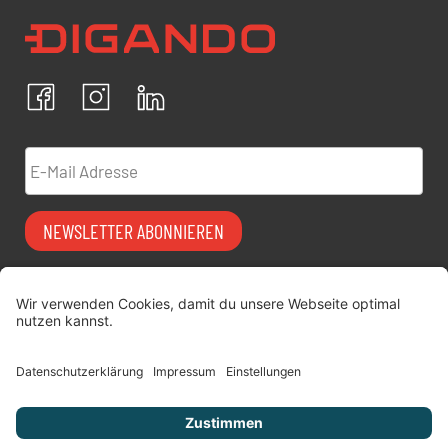
Newsletter Datenschutz
Ich bestätige, dass ich die
Datenschutzrichtlinien
akzeptiere und erkläre mich mit der Verarbeitung meiner
personenbezogenen Daten einverstanden.
Facebook
Instagram
LinkedIn
ABBRECHEN
BESTÄTIGEN
E-Mail Adresse
NEWSLETTER ABONNIEREN
Vermiet-Partner
FAQ
werden
Impressum
digitimes | blog
Datenschutz
Über uns
AGB
Jobs
Versicherung