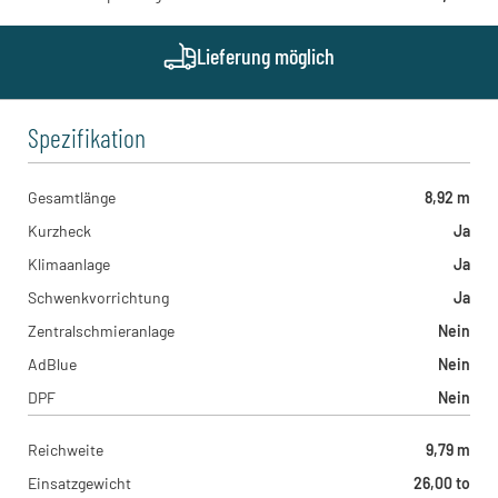
Rittgrabenstraße 1, 77815 - Bühl , DE
Hoch Baumaschinen - Steinach
Bildstöckle 10, 77790 - Steinach , DE
Lieferung möglich
Kohrmann Baumaschinen - Leipzig
Westringstraße 101, 04435 - Schkeuditz , DE
Spezifikation
Gesamtlänge
8,92 m
Kurzheck
Ja
Klimaanlage
Ja
Schwenkvorrichtung
Ja
Zentralschmieranlage
Nein
AdBlue
Nein
DPF
Nein
Reichweite
9,79 m
Einsatzgewicht
26,00 to