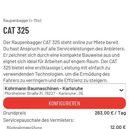
Raupenbagger (> 11to)
CAT 325
Der Raupenbagger CAT 325 steht online zur Miete bereit.
Du hast Anspruch auf alle Serviceleistungen des Anbieters.
Er zeichnet sich durch eine kompakte Bauweise aus und
eignet sich ideal für Arbeiten auf engem Raum. Der CAT
325 bietet eine erstklassige Leistung mit einfach zu
verwendenden Technologien, um die Ermüdung des
Fahrers zu verringern und die Effizienz zu steigern.
Kohrmann Baumaschinen - Karlsruhe
Pforzheimer Straße 31, 76227 - Karlsruhe , DE
Kohrmann Baumaschinen - Karlsruhe
KONFIGURIEREN
Pforzheimer Straße 31, 76227 - Karlsruhe , DE
Grundpreis
Hoch Baumaschinen - Horb
263,00 € / Tag
Liststraße 13, 72160 - Horb am Neckar , DE
Servicepauschale des Vermieters:
Kohrmann Baumaschinen - Bühl
12,00 €
Rücknahmeprüfung