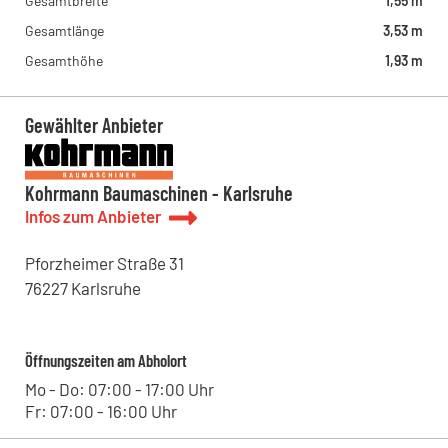
Gesamtbreite
1,55 m
Leipziger Straße 11, 06749 - Bitterfeld-Wolfen , DE
Kohrmann Baumaschinen - Halle
Gesamtlänge
3,53 m
Lieskauer Straße 4, 06120 - Halle (Saale) , DE
Gesamthöhe
1,93 m
Kohrmann Baumaschinen - Leipzig
Westringstraße 101, 04435 - Schkeuditz , DE
Gewählter Anbieter
Kohrmann Baumaschinen - Karlsruhe
Infos zum Anbieter
Pforzheimer Straße
31
76227
Karlsruhe
Öffnungszeiten am Abholort
Mo - Do: 07:00 - 17:00 Uhr
Fr: 07:00 - 16:00 Uhr