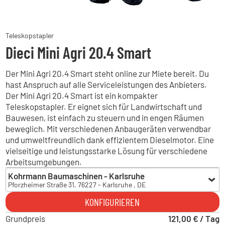
Teleskopstapler
Dieci Mini Agri 20.4 Smart
Der Mini Agri 20.4 Smart steht online zur Miete bereit. Du
hast Anspruch auf alle Serviceleistungen des Anbieters.
Der Mini Agri 20.4 Smart ist ein kompakter
Teleskopstapler. Er eignet sich für Landwirtschaft und
Bauwesen, ist einfach zu steuern und in engen Räumen
beweglich. Mit verschiedenen Anbaugeräten verwendbar
und umweltfreundlich dank effizientem Dieselmotor. Eine
vielseitige und leistungsstarke Lösung für verschiedene
Arbeitsumgebungen.
Kohrmann Baumaschinen - Karlsruhe
Pforzheimer Straße 31, 76227 - Karlsruhe , DE
Kohrmann Baumaschinen - Karlsruhe
KONFIGURIEREN
Pforzheimer Straße 31, 76227 - Karlsruhe , DE
Grundpreis
Kohrmann Baumaschinen - Albbruck
121,00 € / Tag