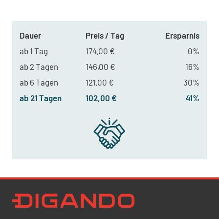
Dauer
Preis / Tag
Ersparnis
ab 1 Tag
174,00 €
0%
ab 2 Tagen
146,00 €
16%
ab 6 Tagen
121,00 €
30%
ab 21 Tagen
102,00 €
41%
Newsletter Datenschutz
Ich bestätige, dass ich die
Datenschutzrichtlinien
akzeptiere und erkläre mich mit der Verarbeitung meiner