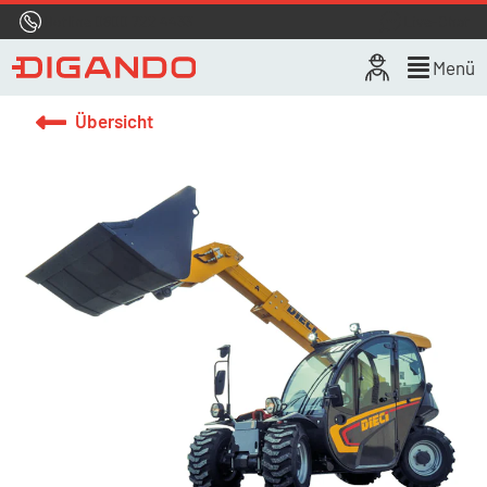
Hotline
0800 722 4433
Live-Chat
Menü
Übersicht