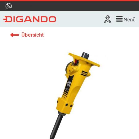
Hotline
0800 722 4433
Live-Chat
Menü
Übersicht