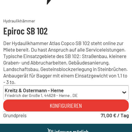
Hydraulikhämmer
Epiroc SB 102
Der Hydaulikhammer Atlas Copco SB 102 steht online zur
Miete bereit. Du hast Anspruch auf alle Serviceleistungen.
Typische Einsatzgebiete des SB 102: Straßenbau, kleinere
Graben- und Abbrucharbeiten, Gebäudesanierung,
Landschaftsbau, Gesteinsblockzerlegung in Steinbrüchen.
Anbaugerät für Bagger mit einem Einsatzgewicht von 1,1 to
- 3 to.
Kreitz & Ostermann - Herne
Friedrich der Große 1, 44628 - Herne , DE
Kreitz & Ostermann - Herne
KONFIGURIEREN
Friedrich der Große 1, 44628 - Herne , DE
Grundpreis
Kreitz & Ostermann - Kempen
71,00 € / Tag
Industriering Ost 24, 47906 - Kempen , DE
Kohrmann Baumaschinen - Karlsruhe
Lieferung möglich