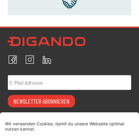
Newsletter Datenschutz
Ich bestätige, dass ich die
Datenschutzrichtlinien
akzeptiere und erkläre mich mit der Verarbeitung meiner
personenbezogenen Daten einverstanden.
Facebook
Instagram
LinkedIn
ABBRECHEN
BESTÄTIGEN
E-Mail Adresse
NEWSLETTER ABONNIEREN
Vermiet-Partner
FAQ
werden
Impressum