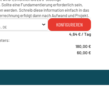
Sollte eine Fundamentierung erforderlich sein,
n werden. Schreib diese Information einfach in das
errechnung erfolgt dann nach Aufwand und Projekt.
KONFIGURIEREN
 , DE
4,64 € / Tag
g , DE
eters:
180,00 €
delberg , DE
60,00 €
lde , DE
 Krefeld , DE
 - Steinebach/Sieg , DE
mburg , DE