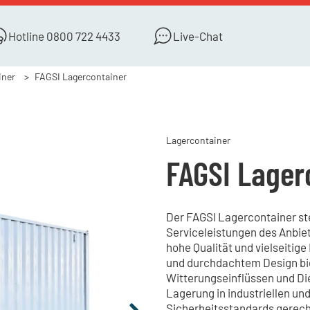
Hotline
0800 722 4433
Live-Chat
iner
FAGSI Lagercontainer
Lagercontainer
FAGSI Lager
Der FAGSI Lagercontainer ste
Serviceleistungen des Anbiet
hohe Qualität und vielseitig
und durchdachtem Design bie
Witterungseinflüssen und Die
Lagerung in industriellen u
Sicherheitsstandards gerecht