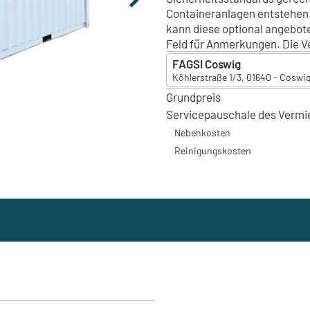
Containeranlagen entstehen. 
kann diese optional angebote
Feld für Anmerkungen. Die V
FAGSI Coswig
Köhlerstraße 1/3, 01640 - Coswig
Grundpreis
FAGSI Coswig
Köhlerstraße 1/3, 01640 - Coswi
Servicepauschale des Vermi
FAGSI Heidelberg
Nebenkosten
Kurpfalzring 116-118, 69123 - Hei
Reinigungskosten
FAGSI Berlin
Coppistraße 10, 16227 - Eberswa
FAGSI Krefeld
Emil-Schäfer-Straße 54, 47800 -
FAGSI Steinebach
Schwedengrabenstraße 47, 57520
FAGSI Hamburg
Peuter Elbdeich 5-9, 20539 - Ha
FAGSI Celle