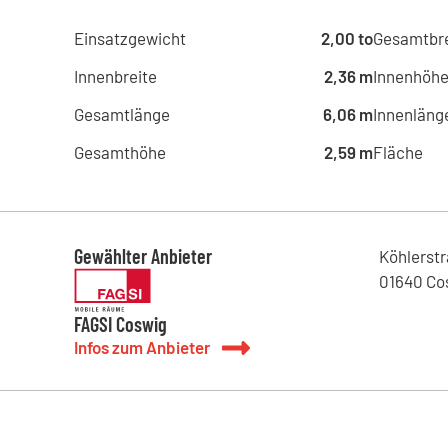
Einsatzgewicht
2,00 to
Gesamtbre
Innenbreite
2,36 m
Innenhöh
Gesamtlänge
6,06 m
Innenläng
Gesamthöhe
2,59 m
Fläche
Gewählter Anbieter
Köhlerst
01640
Co
FAGSI Coswig
Infos zum Anbieter