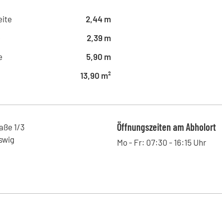
Scheuener Straße 49-51, 29229 - 
ite
2,44 m
FAGSI Mannheim
Essener Straße 49, 68219 - Man
e
2,39 m
FAGSI Morsbach
e
5,90 m
Nordstraße 1, 51597 - Morsbach 
13,90 m²
Öffnungszeiten am Abholort
raße
1/3
swig
Mo - Fr: 07:30 - 16:15 Uhr