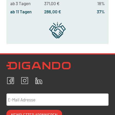
ab 3 Tagen
371,00 €
18%
ab 11 Tagen
286,00 €
37%
Newsletter Datenschutz
Ich bestätige, dass ich die
Datenschutzrichtlinien
akzeptiere und erkläre mich mit der Verarbeitung meiner
personenbezogenen Daten einverstanden.
Facebook
Instagram
LinkedIn
ABBRECHEN
BESTÄTIGEN
E-Mail Adresse