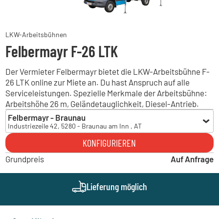
LKW-Arbeitsbühnen
Felbermayr F-26 LTK
Der Vermieter Felbermayr bietet die LKW-Arbeitsbühne F-
26 LTK online zur Miete an. Du hast Anspruch auf alle
Serviceleistungen. Spezielle Merkmale der Arbeitsbühne:
Arbeitshöhe 26 m, Geländetauglichkeit, Diesel-Antrieb.
Felbermayr - Braunau
Industriezeile 42, 5280 - Braunau am Inn , AT
Felbermayr - Braunau
KONFIGURIEREN
Industriezeile 42, 5280 - Braunau am Inn , AT
Grundpreis
Felbermayr - Wörgl
Auf Anfrage
Gewerbepark 17, 6300 - Wörgl , AT
Felbermayr - Bergheim
Lieferung möglich
Aupoint 4, 5101 - Bergheim bei Salzburg , AT
Felbermayr - Lanzendorf
Neubaugasse 5, 2326 - Lanzendorf , AT