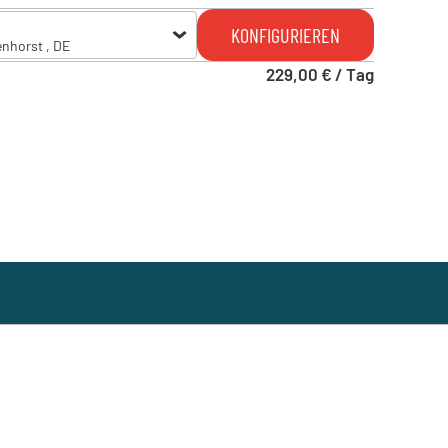
KONFIGURIEREN
enhorst , DE
229,00 € / Tag
enhorst , DE
k , DE
ch am Main , DE
Falkensee , DE
ingen , DE
rg , DE