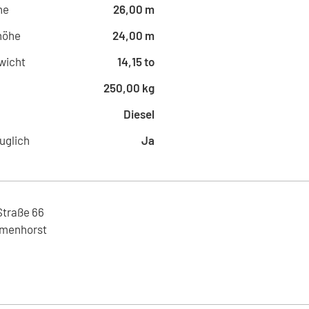
Marktplatz 10, 22844 - Norderste
he
26,00 m
Eurorent - Taucha
höhe
24,00 m
Markt 2, 04425 - Taucha , DE
Eurorent - Emden
wicht
14,15 to
Brückstraße 18, 26725 - Emden 
250,00 kg
Eurorent - Laatzen
Engerode 16, 30880 - Laatzen , 
Diesel
Eurorent - Senden
uglich
Ja
Offenbachstraße 2, 48308 - Sen
Eurorent - Dresden
Altmarkt 21, 01067 - Dresden , D
Eurorent - Leverkusen
Straße
66
Rennbaumplatz 29, 51379 - Leve
menhorst
Eurorent - Wendelstein
Richtweg 96, 90530 - Wendelstei
Eurorent - Schwabach
Flurstraße 57, 91126 - Schwabac
Eurorent - Ruhrgebiet