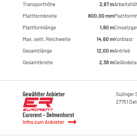
Transporthöhe
2,67 m
Arbeitshö
Plattformbreite
800,00 mm
Plattform
Plattformlänge
1,80 m
Einsatzge
Max. seitl. Reichweite
14,60 m
Korblast
Gesamtlänge
12,00 m
Antrieb
Gesamtbreite
2,38 m
Geländeta
Gewählter Anbieter
Sulinger 
27751
Del
Eurorent - Delmenhorst
Infos zum Anbieter