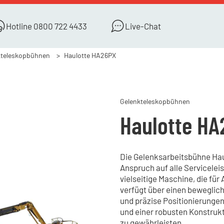
Hotline
0800 722 4433
Live-Chat
kteleskopbühnen
Haulotte HA26PX
Gelenkteleskopbühnen
Haulotte HA
Die Gelenksarbeitsbühne Haul
Anspruch auf alle Servicelei
vielseitige Maschine, die fü
verfügt über einen beweglic
und präzise Positionierungen
und einer robusten Konstruk
zu gewährleisten.