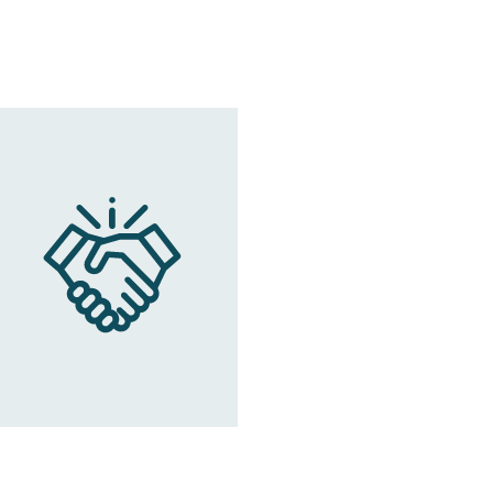
Berliner Straße 80, 44867 - Boc
Eurorent - Mannheim
Ulmenweg 10, 68167 - Mannheim 
Eurorent - Landshut
Podewilsstraße 14, 84034 - Lan
Eurorent - Augsburg
Halderstraße 1, 86150 - Augsburg
Eurorent - Bremerhaven
Bürger 180, 27568 - Bremerhave
Eurorent - Aalen
Ulmer Straße 70, 73431 - Aalen ,
Eurorent - Kiel
Sophienblatt 36, 24103 - Kiel , D
Eurorent - Sindelfingen
Schwenninger Straße 62, 71069 -
Eurorent - Koblenz
Beatusstraße 54, 56073 - Koblen