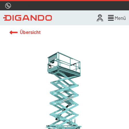
Hotline
0800 722 4433
Live-Chat
Menü
Übersicht