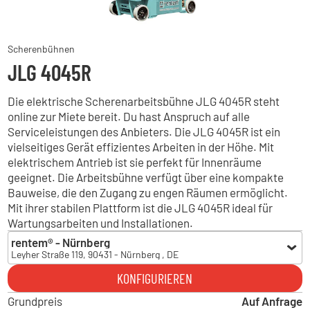
Scherenbühnen
JLG 4045R
Die elektrische Scherenarbeitsbühne JLG 4045R steht
online zur Miete bereit. Du hast Anspruch auf alle
Serviceleistungen des Anbieters. Die JLG 4045R ist ein
vielseitiges Gerät effizientes Arbeiten in der Höhe. Mit
elektrischem Antrieb ist sie perfekt für Innenräume
geeignet. Die Arbeitsbühne verfügt über eine kompakte
Bauweise, die den Zugang zu engen Räumen ermöglicht.
Mit ihrer stabilen Plattform ist die JLG 4045R ideal für
Wartungsarbeiten und Installationen.
rentem® - Nürnberg
Leyher Straße 119, 90431 - Nürnberg , DE
rentem® - Nürnberg
KONFIGURIEREN
Leyher Straße 119, 90431 - Nürnberg , DE
Grundpreis
rentem® - Zörbig
Auf Anfrage