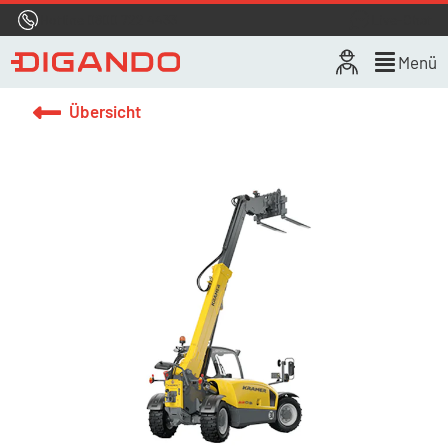
Hotline
0800 722 4433
Live-Chat
Menü
Übersicht