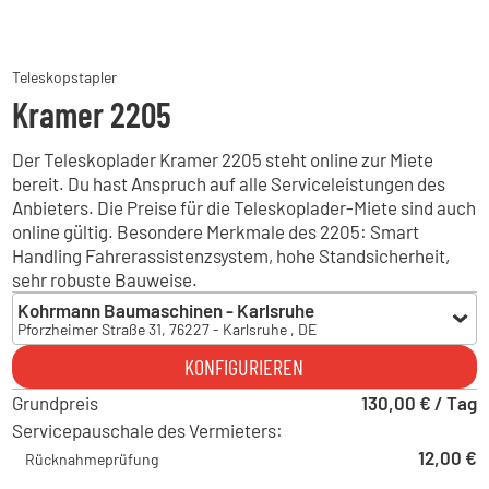
Teleskopstapler
Kramer 2205
Der Teleskoplader Kramer 2205 steht online zur Miete
bereit. Du hast Anspruch auf alle Serviceleistungen des
Anbieters. Die Preise für die Teleskoplader-Miete sind auch
online gültig. Besondere Merkmale des 2205: Smart
Handling Fahrerassistenzsystem, hohe Standsicherheit,
sehr robuste Bauweise.
Kohrmann Baumaschinen - Karlsruhe
Pforzheimer Straße 31, 76227 - Karlsruhe , DE
Kohrmann Baumaschinen - Karlsruhe
KONFIGURIEREN
Pforzheimer Straße 31, 76227 - Karlsruhe , DE
Grundpreis
Kohrmann Baumaschinen - Albbruck
130,00 € / Tag
Gewerbestraße 32, 79774 - Albbruck , DE
Servicepauschale des Vermieters:
Kohrmann Baumaschinen - Auggen
12,00 €
Rücknahmeprüfung
Am Bärenacker 4, 79424 - Auggen , DE