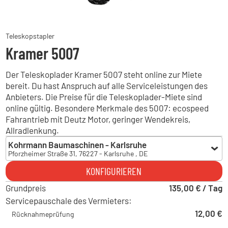
Teleskopstapler
Kramer 5007
Der Teleskoplader Kramer 5007 steht online zur Miete
bereit. Du hast Anspruch auf alle Serviceleistungen des
Anbieters. Die Preise für die Teleskoplader-Miete sind
online gültig. Besondere Merkmale des 5007: ecospeed
Fahrantrieb mit Deutz Motor, geringer Wendekreis,
Allradlenkung.
Kohrmann Baumaschinen - Karlsruhe
Pforzheimer Straße 31, 76227 - Karlsruhe , DE
Kohrmann Baumaschinen - Karlsruhe
KONFIGURIEREN
Pforzheimer Straße 31, 76227 - Karlsruhe , DE
Grundpreis
Kohrmann Baumaschinen - Albbruck
135,00 € / Tag
Gewerbestraße 32, 79774 - Albbruck , DE
Servicepauschale des Vermieters:
Kohrmann Baumaschinen - Auggen
12,00 €
Rücknahmeprüfung
Am Bärenacker 4, 79424 - Auggen , DE