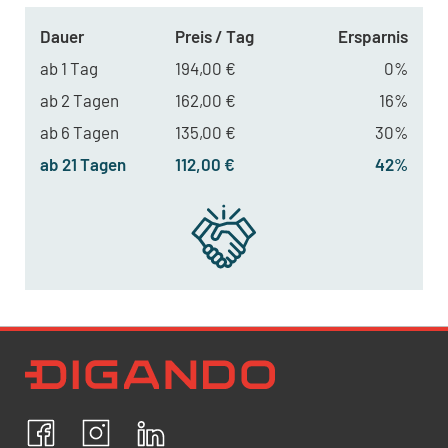
Dauer
Preis / Tag
Ersparnis
ab 1 Tag
194,00 €
0%
ab 2 Tagen
162,00 €
16%
ab 6 Tagen
135,00 €
30%
ab 21 Tagen
112,00 €
42%
Newsletter Datenschutz
Ich bestätige, dass ich die
Datenschutzrichtlinien
akzeptiere und erkläre mich mit der Verarbeitung meiner
personenbezogenen Daten einverstanden.
Facebook
Instagram
LinkedIn