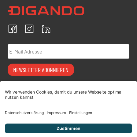
Newsletter Datenschutz
Ich bestätige, dass ich die
Datenschutzrichtlinien
akzeptiere und erkläre mich mit der Verarbeitung meiner
personenbezogenen Daten einverstanden.
Facebook
Instagram
LinkedIn
ABBRECHEN
BESTÄTIGEN
E-Mail Adresse
NEWSLETTER ABONNIEREN
Vermiet-Partner
FAQ
werden
Impressum
digitimes | blog
Datenschutz
Über uns
AGB
Jobs
Versicherung