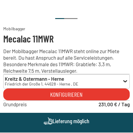
Mobilbagger
Mecalac 11MWR
Der Mobilbagger Mecalac 11MWR steht online zur Miete
bereit. Du hast Anspruch auf alle Serviceleistungen.
Besondere Merkmale des 11MWR: Grabtiefe: 3,3 m,
Reichweite 7,5 m, Verstellausleger.
Kreitz & Ostermann - Herne
Friedrich der Große 1, 44628 - Herne , DE
Kreitz & Ostermann - Herne
KONFIGURIEREN
Friedrich der Große 1, 44628 - Herne , DE
Grundpreis
Hans-Warner Niederzier
231,00 € / Tag
Industriestraße 1, 52382 - Niederzier , DE
Lieferung möglich