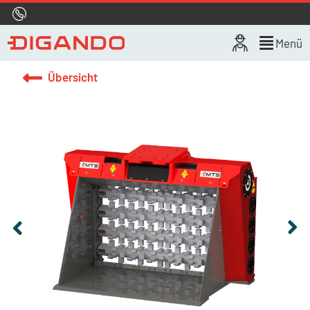
Hotline
0800 722 4433
Live-Chat
Menü
Übersicht