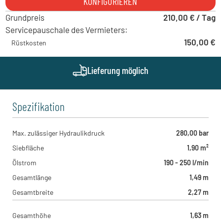
KONFIGURIEREN
Innovationsweg 1, 72534 - Hayingen , DE
Grundpreis
210,00 € / Tag
Servicepauschale des Vermieters:
150,00 €
Rüstkosten
Lieferung möglich
Spezifikation
Max. zulässiger Hydraulikdruck
280,00 bar
Siebfläche
1,90 m²
Ölstrom
190 - 250 l/min
Gesamtlänge
1,49 m
Gesamtbreite
2,27 m
Gesamthöhe
1,63 m