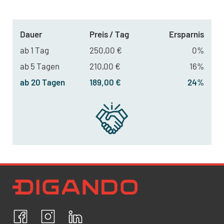
Dauer
Preis / Tag
Ersparnis
ab 1 Tag
250,00 €
0%
ab 5 Tagen
210,00 €
16%
ab 20 Tagen
189,00 €
24%
Newsletter Datenschutz
Ich bestätige, dass ich die
Datenschutzrichtlinien
akzeptiere und erkläre mich mit der Verarbeitung meiner
personenbezogenen Daten einverstanden.
Facebook
Instagram
LinkedIn