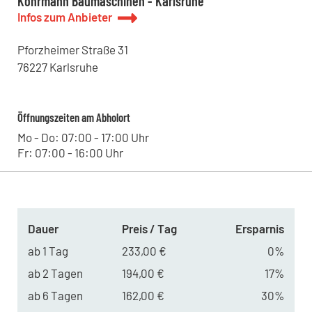
Kohrmann Baumaschinen - Karlsruhe
Kohrmann Baumaschinen - Leipzig
Infos zum Anbieter
Westringstraße 101, 04435 - Schkeuditz , DE
Pforzheimer Straße
31
76227
Karlsruhe
Öffnungszeiten am Abholort
Mo - Do: 07:00 - 17:00 Uhr
Fr: 07:00 - 16:00 Uhr
Dauer
Preis / Tag
Ersparnis
ab 1 Tag
233,00 €
0%
ab 2 Tagen
194,00 €
17%
ab 6 Tagen
162,00 €
30%