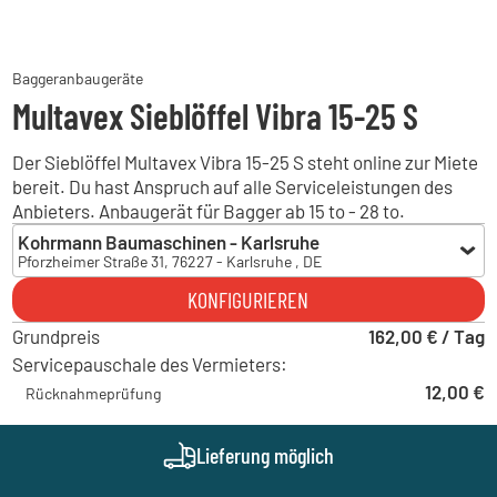
Baggeranbaugeräte
Multavex Sieblöffel Vibra 15-25 S
Der Sieblöffel Multavex Vibra 15-25 S steht online zur Miete
bereit. Du hast Anspruch auf alle Serviceleistungen des
Anbieters. Anbaugerät für Bagger ab 15 to - 28 to.
Kohrmann Baumaschinen - Karlsruhe
Pforzheimer Straße 31, 76227 - Karlsruhe , DE
Kohrmann Baumaschinen - Karlsruhe
KONFIGURIEREN
Pforzheimer Straße 31, 76227 - Karlsruhe , DE
Grundpreis
Kohrmann Baumaschinen - Albbruck
162,00 € / Tag
Gewerbestraße 32, 79774 - Albbruck , DE
Servicepauschale des Vermieters:
Hoch Baumaschinen - Freiburg
12,00 €
Rücknahmeprüfung
Siemenstraße 6, 79108 - Freiburg im Breisgau , DE
Hoch Baumaschinen - Horb
Liststraße 13, 72160 - Horb am Neckar , DE
Lieferung möglich
Kohrmann Baumaschinen - Auggen
Am Bärenacker 4, 79424 - Auggen , DE