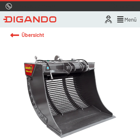
Hotline
0800 722 4433
Live-Chat
Menü
Übersicht