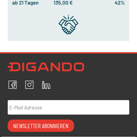
ab 21 Tagen
135,00 €
42%
Newsletter Datenschutz
Ich bestätige, dass ich die
Datenschutzrichtlinien
akzeptiere und erkläre mich mit der Verarbeitung meiner
personenbezogenen Daten einverstanden.
Facebook
Instagram
LinkedIn
ABBRECHEN
BESTÄTIGEN
E-Mail Adresse
NEWSLETTER ABONNIEREN