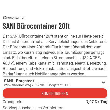
Bürocontainer
SANI Bürocontainer 20ft
Der SANI Bürocontainer 20ft steht online zur Miete bereit.
Du hast Anspruch auf alle Serviceleistungen des Anbieters.
Der Bürocontainer 20ft mit Flur kommt überall dort zum
Einsatz, wo kurzfristig individuelle Raumlösungen gefragt
sind. Er ist bereits mit einem Stromanschluss (32 A CEE,
400 V), einem Kabelkanal mit Trennsteg, elektr. Beheizung,
Beleuchtung und Elektroinstallation ausgestattet. Je nach
Bedarf kann auch Mobiliar angemietet werden.
SANI - Borgstedt
Winkelhörner Weg 2, 24794 - Borgstedt , DE
SANI - Borgstedt
KONFIGURIEREN
Winkelhörner Weg 2, 24794 - Borgstedt , DE
Grundpreis
SANI - Vogelsdorf
7,97 € / Tag
Industriestraße 10, 15370 - Fredersdorf-Vogelsdorf , DE
Servicepauschale des Vermieters: