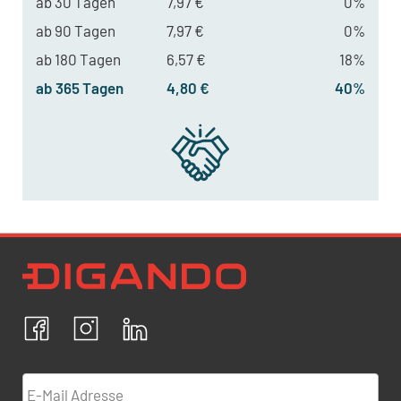
ab 30 Tagen
7,97 €
0%
ab 90 Tagen
7,97 €
0%
ab 180 Tagen
6,57 €
18%
ab 365 Tagen
4,80 €
40%
Newsletter Datenschutz
Ich bestätige, dass ich die
Datenschutzrichtlinien
akzeptiere und erkläre mich mit der Verarbeitung meiner
personenbezogenen Daten einverstanden.
Facebook
Instagram
LinkedIn
ABBRECHEN
BESTÄTIGEN
E-Mail Adresse