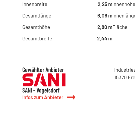
Innenbreite
2,25 m
Innenhöh
Gesamtlänge
6,06 m
Innenläng
Gesamthöhe
2,80 m
Fläche
Gesamtbreite
2,44 m
Gewählter Anbieter
Industrie
15370
Fre
SANI - Vogelsdorf
Infos zum Anbieter