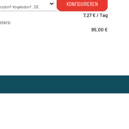
KONFIGURIEREN
ersdorf-Vogelsdorf , DE
7,27 € / Tag
ersdorf-Vogelsdorf , DE
eters:
95,00 €
rgstedt , DE