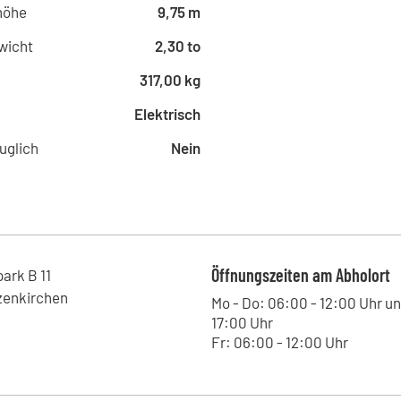
Berliner Ring 2, 38440 - Wolfsbu
höhe
9,75 m
Eurorent - Norderstedt
wicht
2,30 to
Marktplatz 10, 22844 - Norderste
Eurorent - Taucha
317,00 kg
Markt 2, 04425 - Taucha , DE
Elektrisch
Eurorent - Emden
Brückstraße 18, 26725 - Emden 
uglich
Nein
Eurorent - Laatzen
Engerode 16, 30880 - Laatzen , 
Eurorent - Senden
Offenbachstraße 2, 48308 - Sen
Eurorent - Dresden
Öffnungszeiten am Abholort
ark B
11
Altmarkt 21, 01067 - Dresden , D
zenkirchen
Mo - Do: 06:00 - 12:00 Uhr un
Eurorent - Leverkusen
17:00 Uhr
Rennbaumplatz 29, 51379 - Leve
Fr: 06:00 - 12:00 Uhr
Eurorent - Wendelstein
Richtweg 96, 90530 - Wendelstei
Eurorent - Schwabach