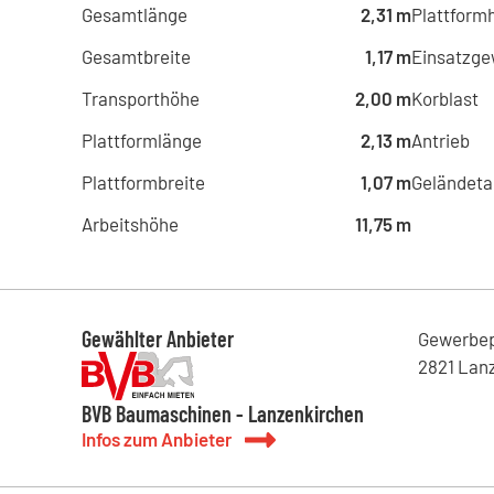
Gesamtlänge
2,31 m
Plattform
Gesamtbreite
1,17 m
Einsatzge
Transporthöhe
2,00 m
Korblast
Plattformlänge
2,13 m
Antrieb
Plattformbreite
1,07 m
Geländeta
Arbeitshöhe
11,75 m
Gewählter Anbieter
Gewerbep
2821
Lan
BVB Baumaschinen - Lanzenkirchen
Infos zum Anbieter