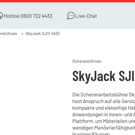
Hotline
0800 722 4433
Live-Chat
enbühnen
SkyJack SJIII 4632
Scherenbühnen
SkyJack SJI
Die Scherenarbeitsbühne SkyJ
hast Anspruch auf alle Servic
kompakte und vielseitige Heb
Anwendungen in Innen- und A
Plattform, um Materialien und
wendigen Manövrierfähigkeit 
in engen Räumen.