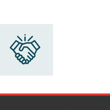
Flurstraße 57, 91126 - Schwabac
Eurorent - Ruhrgebiet
Berliner Straße 80, 44867 - Boc
Eurorent - Mannheim
Ulmenweg 10, 68167 - Mannheim 
Eurorent - Landshut
Podewilsstraße 14, 84034 - Lan
Eurorent - Augsburg
Halderstraße 1, 86150 - Augsburg
Eurorent - Bremerhaven
Bürger 180, 27568 - Bremerhave
Eurorent - Aalen
Ulmer Straße 70, 73431 - Aalen ,
Eurorent - Kiel
Sophienblatt 36, 24103 - Kiel , D
Eurorent - Sindelfingen
Schwenninger Straße 62, 71069 -