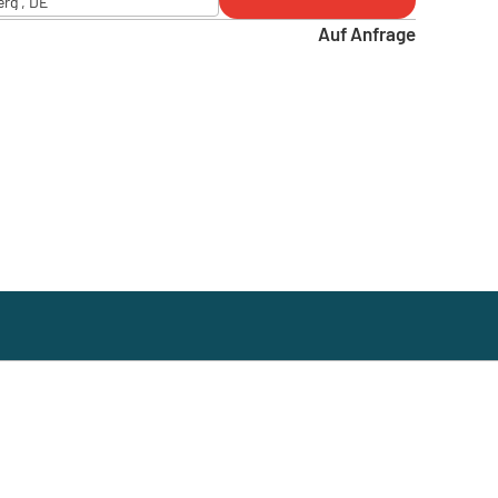
erg , DE
Auf Anfrage
erg , DE
 - Zörbig , DE
tadt , DE
g , DE
, DE
 DE
am , DE
rg , DE