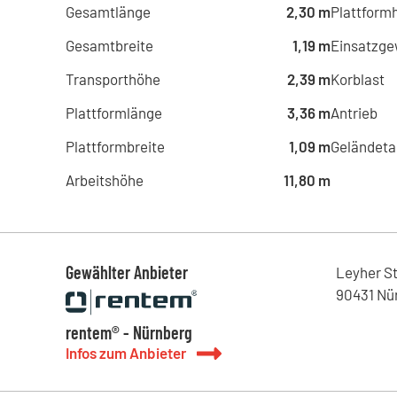
Gesamtlänge
2,30 m
Plattform
Gesamtbreite
1,19 m
Einsatzge
Transporthöhe
2,39 m
Korblast
Plattformlänge
3,36 m
Antrieb
Plattformbreite
1,09 m
Geländeta
Arbeitshöhe
11,80 m
Gewählter Anbieter
Leyher S
90431
Nü
rentem® - Nürnberg
Infos zum Anbieter