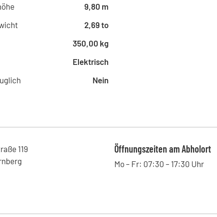
Landshuter Allee 8-10, 80637 - 
höhe
9,80 m
rentem® - Hannover
wicht
2,69 to
Hildesheimer Straße 265 - 287, 
350,00 kg
rentem® - Frankfurt
Mainzer Landstraße 50, 60325 - 
Elektrisch
rentem® - Leipzig
uglich
Nein
Friedrich-List-Platz 1, 04103 - L
rentem® - Essen
Weidkamp 180, 45356 - Essen , 
rentem® - Eschborn
Mergenthalerallee 10-12, 65760 
Öffnungszeiten am Abholort
traße
119
rnberg
Mo – Fr: 07:30 – 17:30 Uhr