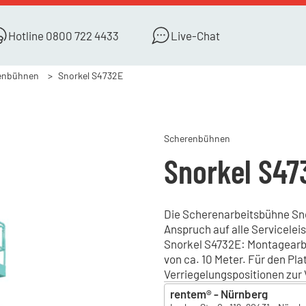
Hotline
0800 722 4433
Live-Chat
enbühnen
Snorkel S4732E
Scherenbühnen
Snorkel S47
Die Scherenarbeitsbühne Snor
Anspruch auf alle Servicelei
Snorkel S4732E: Montagearbe
von ca. 10 Meter. Für den P
Verriegelungspositionen zur
rentem® - Nürnberg