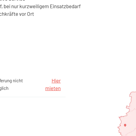
f, bei nur kurzweiligem Einsatzbedarf
chkräfte vor Ort
Hier
ferung nicht
mieten
lich