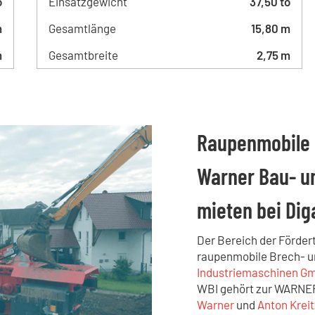
o
Einsatzgewicht
37,50 to
m
Gesamtlänge
15,80 m
m
Gesamtbreite
2,75 m
Raupenmobile 
Warner Bau- u
mieten bei Di
Der Bereich der Fördert
raupenmobile Brech- u
Industriemaschinen G
WBI gehört zur WARNER
Warner
und
Anton Krei