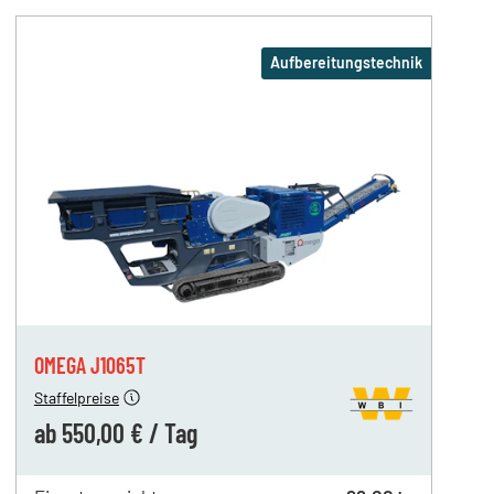
Aufbereitungstechnik
800,00 €
700,00 €
n
550,00 €
OMEGA J1065T
Staffelpreise
ab
550,00 €
/
Tag