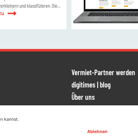
erkleinern und klassifizieren. Diese
zu
nn bei Digando.com online
erden und bietet somit einen
nd kosteneffizienten Einsatz.
Vermiet-Partner werden
ien
ung meiner
digitimes | blog
Über uns
ESTÄTIGEN
Jobs
Kontakt
ABONNIEREN