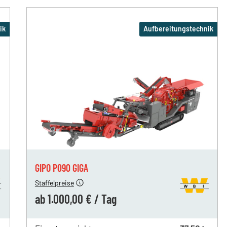
ik
Aufbereitungstechnik
ag
1.200,00 €
ab 1 Tag
agen
1.100,00 €
ab 5 Tagen
Tagen
1.000,00 €
ab 19 Tage
GIPO P090 GIGA
Staffelpreise
ab
1.000,00 €
/
Tag