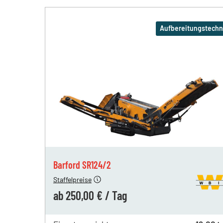
Aufbereitungstechn
ab 1 Tag
300,00 €
ab 1 T
ab 5 Tagen
300,00 €
ab 5 T
ab 19 Tagen
250,00 €
ab 19 
Barford SR124/2
Staffelpreise
ab
250,00 €
/
Tag