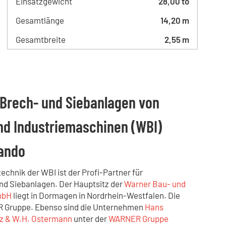
Einsatzgewicht
28,00 to
Gesamtlänge
14,20 m
Gesamtbreite
2,55 m
Brech- und Siebanlagen von
nd Industriemaschinen (WBI)
gando
echnik der WBI ist der Profi-Partner für
nd Siebanlagen. Der Hauptsitz der
Warner Bau- und
mbH
liegt in Dormagen in Nordrhein-Westfalen. Die
 Gruppe. Ebenso sind die Unternehmen
Hans
tz & W.H. Ostermann
unter der
WARNER Gruppe