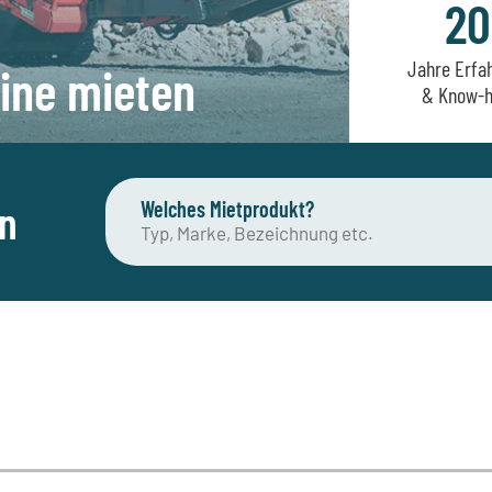
20
Jahre Erfa
ine mieten
& Know-
en
Welches Mietprodukt?