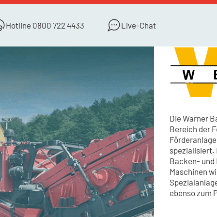
Hotline
0800 722 4433
Live-Chat
Die Warner B
Bereich der F
Förderanlage
spezialisiert
Backen- und 
Maschinen wi
Spezialanlag
ebenso zum Pr