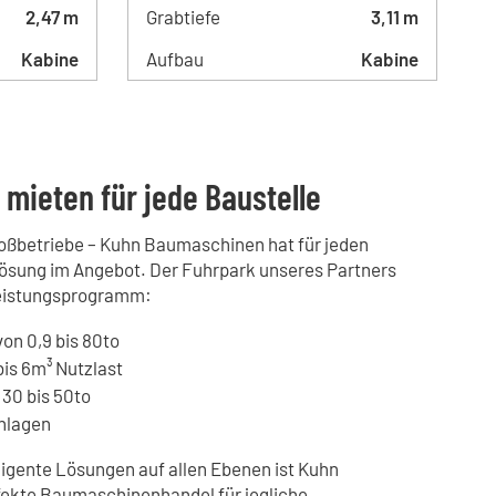
2,47 m
Grabtiefe
3,11 m
Kabine
Aufbau
Kabine
mieten für jede Baustelle
Großbetriebe – Kuhn Baumaschinen hat für jeden
ösung im Angebot. Der Fuhrpark unseres Partners
Leistungsprogramm:
on 0,9 bis 80to
bis 6m³ Nutzlast
30 bis 50to
nlagen
lligente Lösungen auf allen Ebenen ist Kuhn
ekte Baumaschinenhandel für jegliche