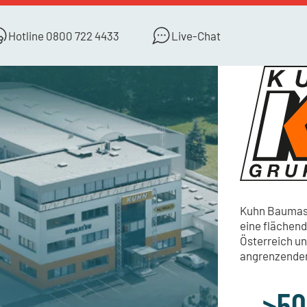
Hotline
0800 722 4433
Live-Chat
Kuhn Baumasch
eine flächen
Österreich un
angrenzenden 
>50