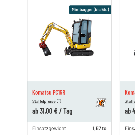
Minibagger (bis 5to)
ab 1 Tag
91,00 €
ab 1 Tag
ab 4 Tagen
58,00 €
ab 4 Tagen
ab 19 Tagen
31,00 €
ab 19 Tagen
Komatsu PC16R
Kom
Staffelpreise
Staff
ab
31,00 €
/
Tag
ab
4
Einsatzgewicht
1,57 to
Eins