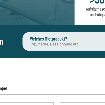
Aufsitzmasc
im Fuhrp
en
Welches Mietprodukt?
mper