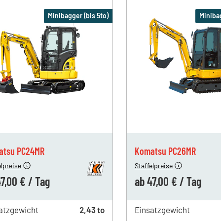
Minibagger (bis 5to)
Minibag
144,00 €
ab 1 Tag
144,00 €
93,00 €
ab 4 Tagen
93,00 €
47,00 €
ab 19 Tagen
47,00 €
atsu PC24MR
Komatsu PC26MR
elpreise
Staffelpreise
7,00 €
/
Tag
ab
47,00 €
/
Tag
atzgewicht
2,43 to
Einsatzgewicht