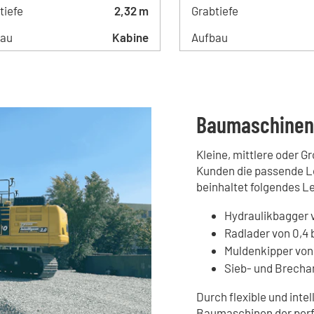
tiefe
2,32 m
Grabtiefe
bau
Kabine
Aufbau
Baumaschinen 
Kleine, mittlere oder 
Kunden die passende L
beinhaltet folgendes 
Hydraulikbagger v
Radlader von 0,4 
Muldenkipper von 
Sieb- und Brecha
Durch flexible und inte
Baumaschinen der perf