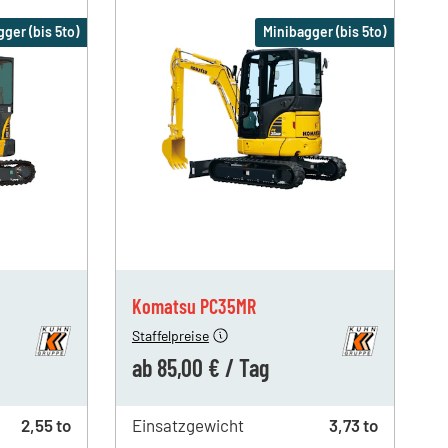
ger (bis 5to)
Minibagger (bis 5to)
ab 1 Tag
180,00 €
ab 4 Tagen
113,00 €
ab 19 Tagen
85,00 €
Komatsu PC35MR
Staffelpreise
ab
85,00 €
/
Tag
2,55 to
Einsatzgewicht
3,73 to