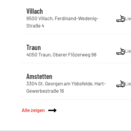
Villach
9500
Villach
,
Ferdinand-Wedenig-
Lie
Straße
4
Traun
Lie
4050
Traun
,
Oberer Flözerweg
98
Amstetten
3304
St. Georgen am Ybbsfelde
,
Hart-
Lie
Gewerbestraße
16
Alle zeigen