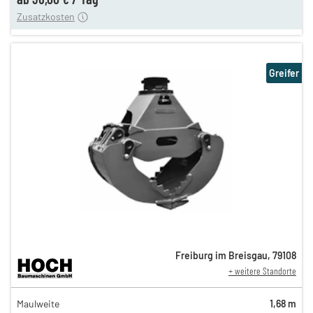
Zusatzkosten
Greifer
Freiburg im Breisgau
,
79108
+ weitere Standorte
82,00 €
Maulweite
1,68 m
n
68,00 €