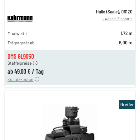
Halle (Saale)
,
06120
+ weitere Standorte
86,00 €
Maulweite
1,72 m
n
71,00 €
Trägergerät ab
6,00 to
n
61,00 €
en
49,00 €
DMS GL9050
Staffelpreise
ung
12,00 €
ab
49,00 €
/
Tag
Zusatzkosten
Greifer