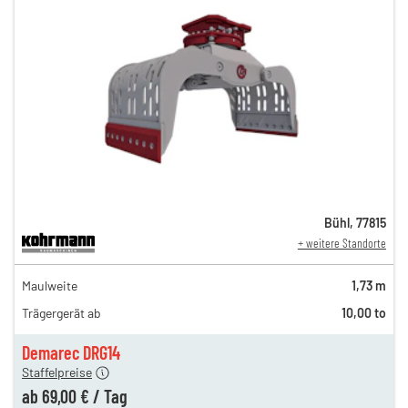
Bühl
,
77815
+ weitere Standorte
119,00 €
Maulweite
1,73 m
100,00 €
Trägergerät ab
10,00 to
83,00 €
n
69,00 €
Demarec DRG14
Staffelpreise
ung
12,00 €
ab
69,00 €
/
Tag