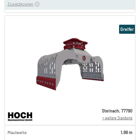
Zusatzkosten
Greifer
Steinach
,
77790
+ weitere Standorte
141,00 €
Maulweite
1,99 m
n
117,00 €