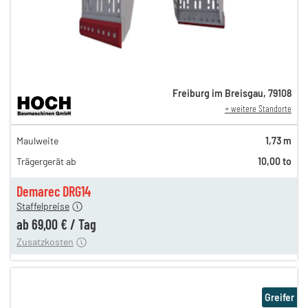
Freiburg im Breisgau
,
79108
+ weitere Standorte
119,00 €
Maulweite
1,73 m
100,00 €
Trägergerät ab
10,00 to
83,00 €
n
69,00 €
Demarec DRG14
Staffelpreise
ung
12,00 €
ab
69,00 €
/
Tag
Zusatzkosten
Greifer