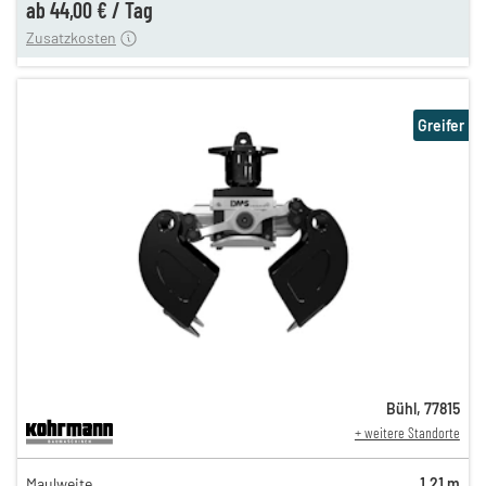
ab
44,00 €
/
Tag
Zusatzkosten
Greifer
Bühl
,
77815
+ weitere Standorte
86,00 €
Maulweite
1,21 m