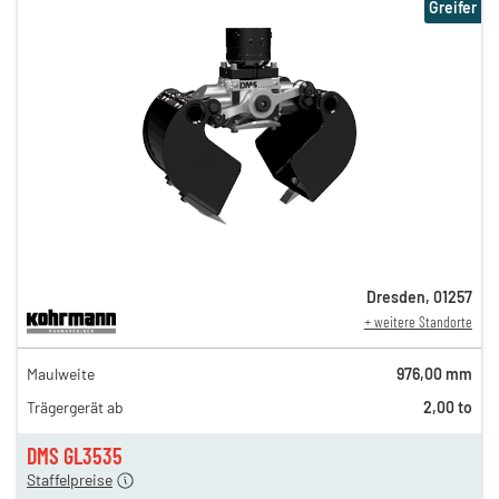
Greifer
Dresden
,
01257
+ weitere Standorte
76,00 €
Maulweite
976,00 mm
n
63,00 €
Trägergerät ab
2,00 to
n
51,00 €
en
44,00 €
DMS GL3535
Staffelpreise
ung
12,00 €