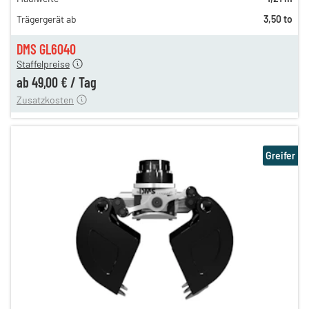
n
71,00 €
Trägergerät ab
3,50 to
n
61,00 €
en
49,00 €
DMS GL6040
Staffelpreise
ung
12,00 €
ab
49,00 €
/
Tag
Zusatzkosten
Greifer