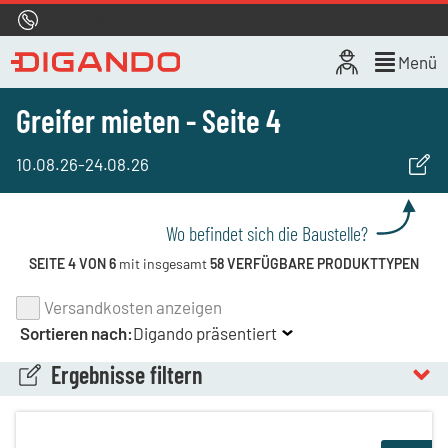
Hotline
0800 722 4433
Live-Chat
Menü
Greifer mieten - Seite 4
10.08.26
-
24.08.26
Wo befindet sich die Baustelle?
SEITE 4 VON 6
mit insgesamt
58 VERFÜGBARE PRODUKTTYPEN
Versandkosten anzeigen
Sortieren nach:
Digando präsentiert
Ergebnisse filtern