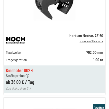
Horb am Neckar
,
72160
+ weitere Standorte
61,00 €
Maulweite
792,00 mm
n
49,00 €
Trägergerät ab
1,00 to
n
42,00 €
en
36,00 €
Kinshofer D02H
Staffelpreise
ung
12,00 €
ab
36,00 €
/
Tag
Zusatzkosten
Greifer