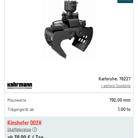
Karlsruhe
,
76227
+ weitere Standorte
61,00 €
Maulweite
792,00 mm
n
49,00 €
Trägergerät ab
1,00 to
n
42,00 €
en
36,00 €
Kinshofer D02H
Staffelpreise
ung
12,00 €
ab
36,00 €
/
Tag