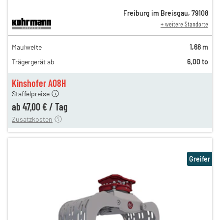
Freiburg im Breisgau
,
79108
+ weitere Standorte
82,00 €
Maulweite
1,68 m
n
68,00 €
Trägergerät ab
6,00 to
n
58,00 €
en
47,00 €
Kinshofer A08H
Staffelpreise
ung
12,00 €
ab
47,00 €
/
Tag
Zusatzkosten
Greifer