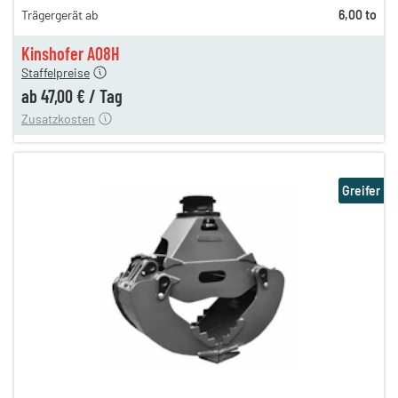
Trägergerät ab
6,00 to
n
58,00 €
en
47,00 €
Kinshofer A08H
Staffelpreise
ung
12,00 €
ab
47,00 €
/
Tag
Zusatzkosten
Greifer