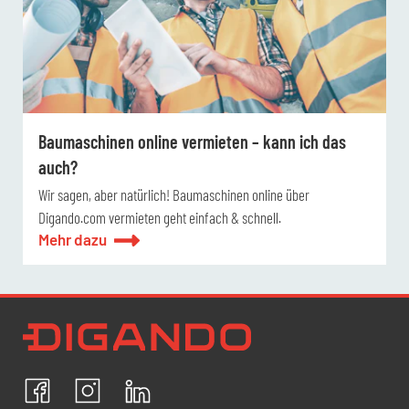
Baumaschinen online vermieten – kann ich das
auch?
Wir sagen, aber natürlich! Baumaschinen online über
Digando.com vermieten geht einfach & schnell.
Mehr dazu
Newsletter Datenschutz
Ich bestätige, dass ich die
Datenschutzrichtlinien
akzeptiere und erkläre mich mit der Verarbeitung meiner
personenbezogenen Daten einverstanden.
Facebook
Instagram
LinkedIn
ABBRECHEN
BESTÄTIGEN