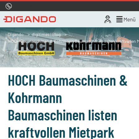
Hotline
0800 722 4433
Live-Chat
Menü
Digando
digitimes | Blog
HOCH Baumaschinen & Kohrmann Baumaschinen listen kraftvollen M
HOCH Baumaschinen &
Kohrmann
Baumaschinen listen
kraftvollen Mietpark