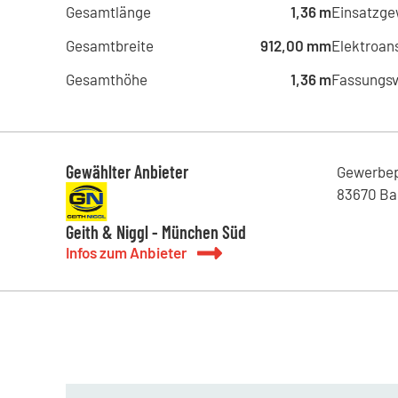
Gesamtlänge
1,36 m
Einsatzge
Gesamtbreite
912,00 mm
Elektroan
Gesamthöhe
1,36 m
Fassungs
Gewählter Anbieter
Gewerbe
83670
Ba
Geith & Niggl - München Süd
Infos zum Anbieter