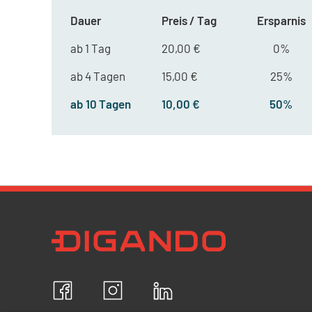
Dauer
Preis / Tag
Ersparnis
ab 1 Tag
20,00 €
0%
ab 4 Tagen
15,00 €
25%
ab 10 Tagen
10,00 €
50%
Newsletter Datenschutz
Ich bestätige, dass ich die
Datenschutzrichtlin
akzeptiere und erkläre mich mit der Verarbeit
personenbezogenen Daten einverstanden.
Facebook
Instagram
LinkedIn
ABBRECHEN
B