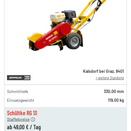
Kalsdorf bei Graz
,
8401
+ weitere Standorte
Schnitttiefe
330,00 mm
92,00 €
Einsatzgewicht
119,00 kg
n
84,00 €
en
49,00 €
Schültke RG 13
Staffelpreise
ren
15,00 €
ab
49,00 €
/
Tag