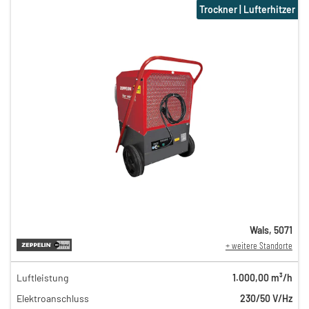
Trockner | Lufterhitzer
Wals
,
5071
+ weitere Standorte
Luftleistung
1.000,00 m³/h
31,00 €
Elektroanschluss
230/50 V/Hz
n
26,00 €