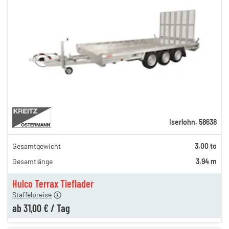
Iserlohn
,
58638
Gesamtgewicht
3,00 to
47,00 €
Gesamtlänge
3,94 m
44,00 €
en
31,00 €
Hulco Terrax Tieflader
Staffelpreise
ab
31,00 €
/
Tag