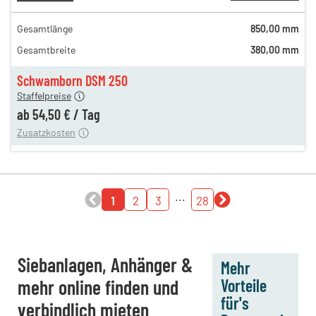
Gesamtlänge
850,00 mm
81,00 €
Gesamtbreite
380,00 mm
n
72,00 €
en
54,50 €
Schwamborn DSM 250
Staffelpreise
ren
15,00 €
ab
54,50 €
/
Tag
Zusatzkosten
...
1
2
3
28
Siebanlagen, Anhänger &
Mehr
mehr online finden und
Vorteile
für's
verbindlich mieten