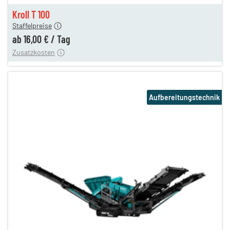
en
16,00 €
Kroll T 100
Staffelpreise
ren
15,00 €
ab
16,00 €
/
Tag
Zusatzkosten
Aufbereitungstechnik