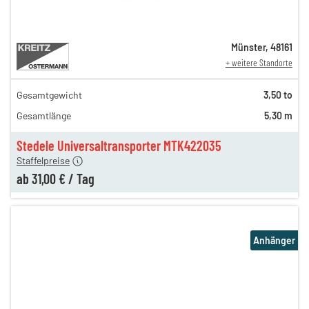
Münster
,
48161
+ weitere Standorte
Gesamtgewicht
3,50 to
54,00 €
Gesamtlänge
5,30 m
40,00 €
en
31,00 €
Stedele Universaltransporter MTK422035
Staffelpreise
ab
31,00 €
/
Tag
Anhänger