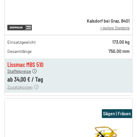
Kalsdorf bei Graz
,
8401
+ weitere Standorte
Einsatzgewicht
173,00 kg
46,00 €
Gesamtlänge
750,00 mm
n
39,00 €
en
34,00 €
Lissmac MBS 510
Staffelpreise
ren
15,00 €
ab
34,00 €
/
Tag
Zusatzkosten
Sägen | Fräsen