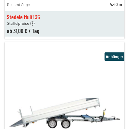
Gesamtlänge
4,40 m
44,00 €
en
31,00 €
Stedele Multi 35
Staffelpreise
ab
31,00 €
/
Tag
Anhänger