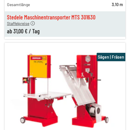
Gesamtlänge
3,10 m
44,00 €
en
31,00 €
Stedele Maschinentransporter MTS 301630
Staffelpreise
ab
31,00 €
/
Tag
Sägen | Fräsen