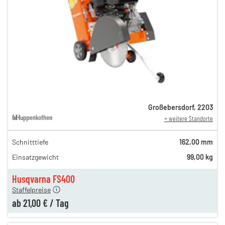
Großebersdorf
,
2203
+ weitere Standorte
Schnitttiefe
162,00 mm
65,00 €
Einsatzgewicht
99,00 kg
n
31,00 €
en
21,00 €
Husqvarna FS400
Staffelpreise
ab
21,00 €
/
Tag