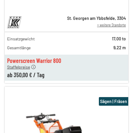
St. Georgen am Ybbsfelde
,
3304
+ weitere Standorte
Einsatzgewicht
17,00 to
730,00 €
Gesamtlänge
9,22 m
510,00 €
n
350,00 €
Powerscreen Warrior 800
Staffelpreise
ab
350,00 €
/
Tag
Sägen | Fräsen