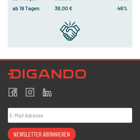
ab 19 Tagen
38,00 €
46%
Newsletter Datenschutz
Ich bestätige, dass ich die
Datenschutzrichtlinien
akzeptiere und erkläre mich mit der Verarbeitung meiner
personenbezogenen Daten einverstanden.
Facebook
Instagram
LinkedIn
ABBRECHEN
BESTÄTIGEN
E-Mail Adresse
NEWSLETTER ABONNIEREN