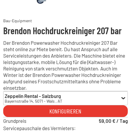
Bau-Equipment
Brendon Hochdruckreiniger 207 bar
Der Brendon Powerwasher Hochdruckreiniger 207 Bar
steht online zur Miete bereit. Du hast Anspruch auf alle
Serviceleistungen des Anbieters. Die Maschine bietet eine
leistgungsstarke, mobile Lösung für die (Kaltwasser-)
Reinigung von stark verschmutzten Objekten. Auch im
Winter ist der Brendon Powerwasher Hochdruckreiniger
aufgrund seines Frostschutzmitteltanks ohne Probleme
einsetzbar.
Zeppelin Rental - Salzburg
Bayernstraße 14, 5071 - Wals , AT
Zeppelin Rental - Salzburg
KONFIGURIEREN
Bayernstraße 14, 5071 - Wals , AT
Grundpreis
Zeppelin Rental - Inzing
59,00 € / Tag
Schießstand 13, 6401 - Inzing , AT
Servicepauschale des Vermieters: