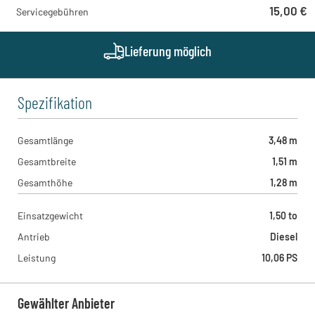
Zeppelin Rental - Wien Süd
15,00 €
Servicegebühren
IZ Niederösterreich Süd Straße 15 72, 2351 - Laxenburg , AT
Zeppelin Rental - Linz
Graf-Zeppelin-Platz 1, 4490 - Sankt Florian , AT
Lieferung möglich
Zeppelin Rental - Graz
Gewerbepark West 5, 8401 - Kalsdorf bei Graz , AT
Spezifikation
Gesamtlänge
3,48 m
Gesamtbreite
1,51 m
Gesamthöhe
1,28 m
Einsatzgewicht
1,50 to
Antrieb
Diesel
Leistung
10,06 PS
Gewählter Anbieter