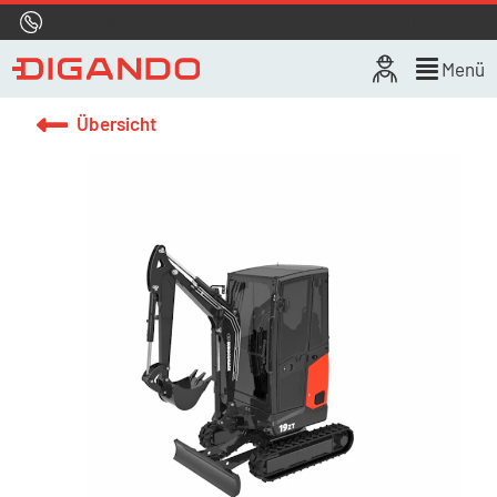
Hotline
0800 722 4433
Live-Chat
Menü
Übersicht