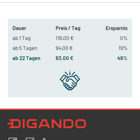
Dauer
Preis / Tag
Ersparnis
ab 1 Tag
116,00 €
0%
ab 5 Tagen
94,00 €
19%
ab 22 Tagen
63,00 €
46%
Newsletter Datenschutz
Ich bestätige, dass ich die
Datenschutzrichtlinien
akzeptiere und erkläre mich mit der Verarbeitung meiner
personenbezogenen Daten einverstanden.