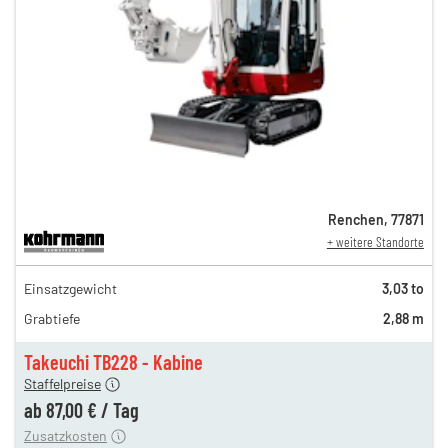
Renchen
,
77871
+ weitere Standorte
151,00 €
Einsatzgewicht
3,03 to
126,00 €
Grabtiefe
2,88 m
105,00 €
n
87,00 €
Takeuchi TB228 - Kabine
Staffelpreise
ung
12,00 €
ab
87,00 €
/
Tag
Zusatzkosten