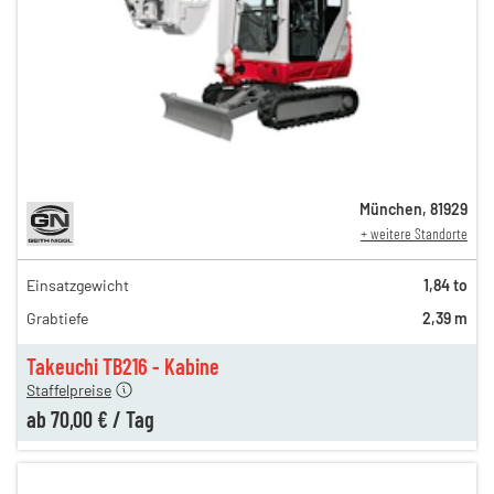
München
,
81929
+ weitere Standorte
Einsatzgewicht
1,84 to
110,00 €
Grabtiefe
2,39 m
90,00 €
n
70,00 €
Takeuchi TB216 - Kabine
Staffelpreise
ab
70,00 €
/
Tag