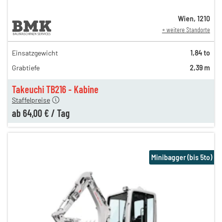
Wien
,
1210
+ weitere Standorte
Einsatzgewicht
1,84 to
120,00 €
Grabtiefe
2,39 m
80,00 €
n
64,00 €
Takeuchi TB216 - Kabine
Staffelpreise
ab
64,00 €
/
Tag
Minibagger (bis 5to)