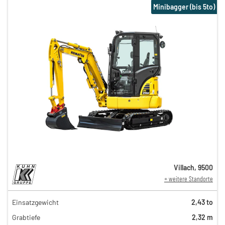
Minibagger (bis 5to)
Villach
,
9500
+ weitere Standorte
Einsatzgewicht
2,43 to
144,00 €
Grabtiefe
2,32 m
93,00 €