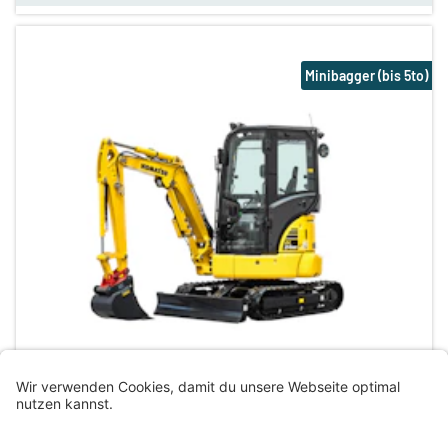
Minibagger (bis 5to)
Wörth an der Donau
,
93086
+ weitere Standorte