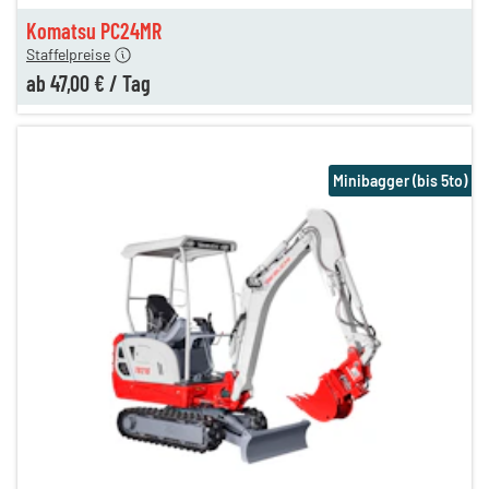
n
47,00 €
Komatsu PC24MR
Staffelpreise
ab
47,00 €
/
Tag
Minibagger (bis 5to)