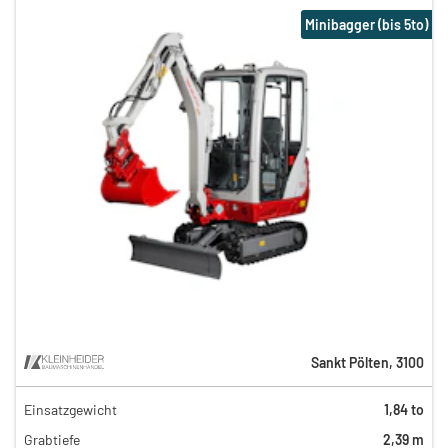
Minibagger (bis 5to)
Sankt Pölten
,
3100
Einsatzgewicht
1,84 to
140,00 €
Grabtiefe
2,39 m
85,00 €