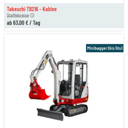
n
63,00 €
Takeuchi TB216 - Kabine
Staffelpreise
ab
63,00 €
/
Tag
Minibagger (bis 5to)