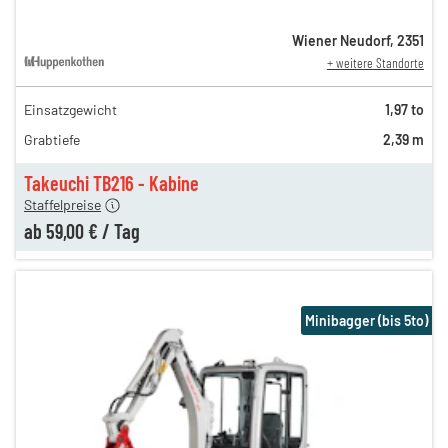
Wiener Neudorf
,
2351
+ weitere Standorte
Einsatzgewicht
1,97 to
120,00 €
Grabtiefe
2,39 m
79,00 €
n
59,00 €
Takeuchi TB216 - Kabine
Staffelpreise
ab
59,00 €
/
Tag
Minibagger (bis 5to)