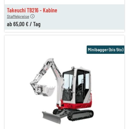
n
65,00 €
Takeuchi TB216 - Kabine
Staffelpreise
ab
65,00 €
/
Tag
Minibagger (bis 5to)