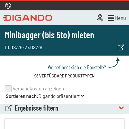
Hotline
0800 722 4433
Live-Chat
Menü
Minibagger (bis 5to) mieten
10.08.26
-
27.08.26
Wo befindet sich die Baustelle?
98 VERFÜGBARE PRODUKTTYPEN
Versandkosten anzeigen
Sortieren nach:
Digando präsentiert
Ergebnisse filtern