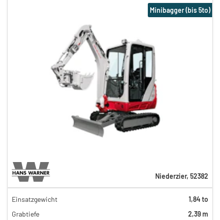
Minibagger (bis 5to)
Niederzier
,
52382
Einsatzgewicht
1,84 to
116,00 €
Grabtiefe
2,39 m
94,00 €