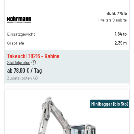
Bühl
,
77815
+ weitere Standorte
134,00 €
Einsatzgewicht
1,84 to
111,00 €
Grabtiefe
2,39 m
92,00 €
n
78,00 €
Takeuchi TB216 - Kabine
Staffelpreise
ung
12,00 €
ab
78,00 €
/
Tag
Zusatzkosten
Minibagger (bis 5to)