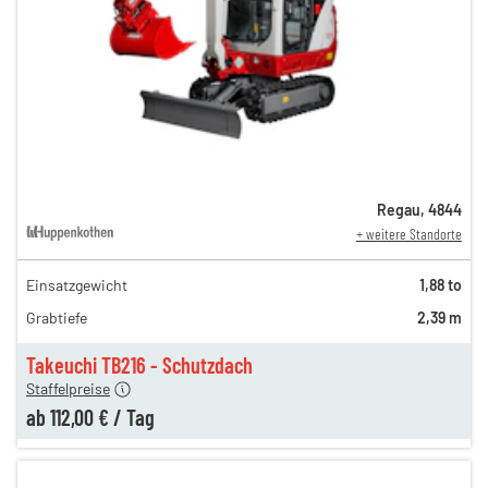
Regau
,
4844
+ weitere Standorte
Einsatzgewicht
1,88 to
250,00 €
Grabtiefe
2,39 m
153,00 €
112,00 €
Takeuchi TB216 - Schutzdach
Staffelpreise
ab
112,00 €
/
Tag