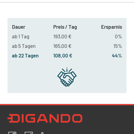
Dauer
Preis / Tag
Ersparnis
ab 1 Tag
193,00 €
0%
ab 5 Tagen
165,00 €
15%
ab 22 Tagen
108,00 €
44%
Newsletter Datenschutz
Ich bestätige, dass ich die
Datenschutzrichtlinien
akzeptiere und erkläre mich mit der Verarbeitung meiner
personenbezogenen Daten einverstanden.