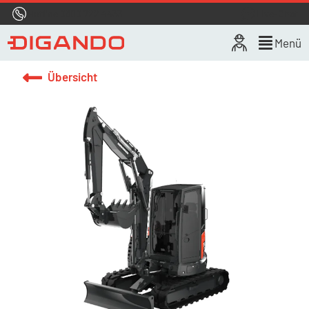
Hotline
0800 722 4433
Live-Chat
Menü
Übersicht