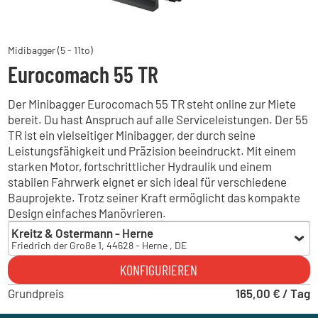
Midibagger (5 - 11to)
Eurocomach 55 TR
Der Minibagger Eurocomach 55 TR steht online zur Miete
bereit. Du hast Anspruch auf alle Serviceleistungen. Der 55
TR ist ein vielseitiger Minibagger, der durch seine
Leistungsfähigkeit und Präzision beeindruckt. Mit einem
starken Motor, fortschrittlicher Hydraulik und einem
stabilen Fahrwerk eignet er sich ideal für verschiedene
Bauprojekte. Trotz seiner Kraft ermöglicht das kompakte
Design einfaches Manövrieren.
Kreitz & Ostermann - Herne
Friedrich der Große 1, 44628 - Herne , DE
Kreitz & Ostermann - Herne
KONFIGURIEREN
Friedrich der Große 1, 44628 - Herne , DE
Grundpreis
Kreitz & Ostermann - Iserlohn
165,00 € / Tag
Hombrucher Weg 4, 58638 - Iserlohn , DE