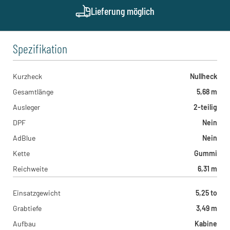
Kreitz & Ostermann - Hamm
Lieferung möglich
Heinrich-Welken-Straße 11, 59069 - Hamm , DE
Spezifikation
Kurzheck
Nullheck
Gesamtlänge
5,68 m
Ausleger
2-teilig
DPF
Nein
AdBlue
Nein
Kette
Gummi
Reichweite
6,31 m
Einsatzgewicht
5,25 to
Grabtiefe
3,49 m
Aufbau
Kabine