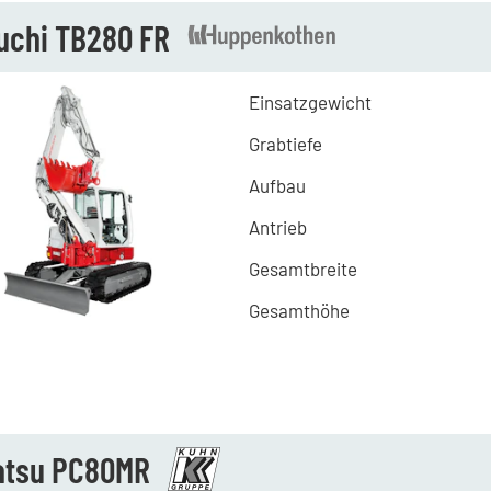
uchi TB280 FR
Einsatzgewicht
Grabtiefe
Aufbau
Antrieb
Gesamtbreite
Gesamthöhe
tsu PC80MR