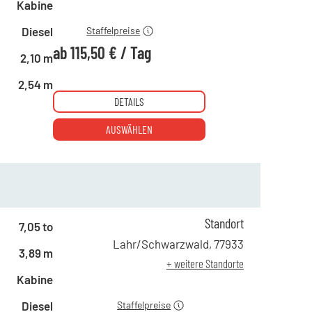
ab 19 Tagen
115,50 €
Kabine
Diesel
Staffelpreise
ab
115,50 €
/
Tag
2,10 m
2,54 m
DETAILS
AUSWÄHLEN
Standort
ab 1 Tag
249,00 €
7,05 to
ab 2 Tagen
206,00 €
Lahr/Schwarzwald
,
77933
3,89 m
ab 6 Tagen
173,00 €
+ weitere Standorte
ab 21 Tagen
145,00 €
Kabine
Diesel
Staffelpreise