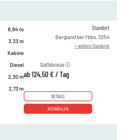
Standort
8,94 to
ab 1 Tag
255,00 €
Bergland bei Ybbs
,
3254
3,33 m
ab 4 Tagen
172,00 €
+ weitere Standorte
ab 19 Tagen
124,50 €
Kabine
Diesel
Staffelpreise
ab
124,50 €
/
Tag
2,30 m
2,73 m
DETAILS
AUSWÄHLEN