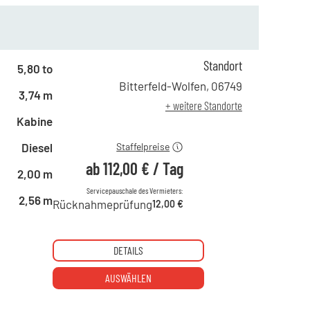
Standort
ab 1 Tag
194,00 €
5,80 to
ab 2 Tagen
162,00 €
Bitterfeld-Wolfen
,
06749
3,74 m
ab 6 Tagen
135,00 €
+ weitere Standorte
ab 21 Tagen
112,00 €
Kabine
Diesel
Staffelpreise
ab
112,00 €
/
Tag
2,00 m
Servicepauschale des Vermieters:
2,56 m
Rücknahmeprüfung
12,00 €
DETAILS
AUSWÄHLEN