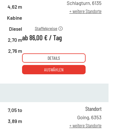
ab 1 Tag
247,00 €
Schlagturn
,
6135
4,62 m
ab 4 Tagen
168,00 €
+ weitere Standorte
ab 19 Tagen
86,00 €
Kabine
Diesel
Staffelpreise
ab
86,00 €
/
Tag
2,70 m
2,76 m
DETAILS
AUSWÄHLEN
Standort
7,05 to
ab 1 Tag
220,00 €
Going
,
6353
3,89 m
ab 4 Tagen
154,00 €
+ weitere Standorte