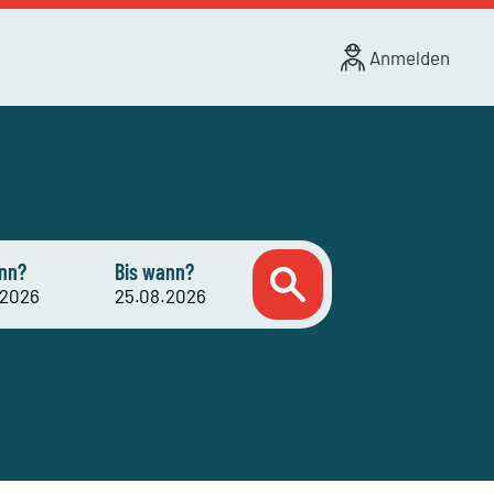
Anmelden
nn?
Bis wann?