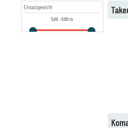
Einsatzgewicht
Take
5,00
-
9,90
to
Koma