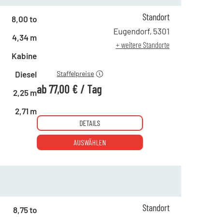
Standort
8,00 to
ab 1 Tag
231,00 €
Eugendorf
,
5301
4,34 m
ab 4 Tagen
161,00 €
+ weitere Standorte
ab 19 Tagen
77,00 €
Kabine
Diesel
Staffelpreise
ab
77,00 €
/
Tag
2,25 m
2,71 m
DETAILS
AUSWÄHLEN
Standort
8,75 to