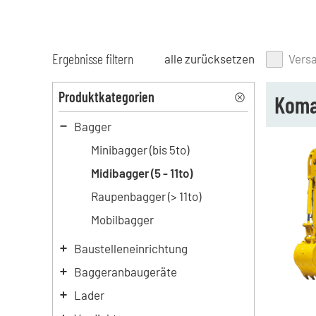
Ergebnisse filtern
alle zurücksetzen
Vers
Produktkategorien
Koma
Bagger
Minibagger (bis 5to)
Midibagger (5 - 11to)
Raupenbagger (> 11to)
Mobilbagger
Baustelleneinrichtung
Baggeranbaugeräte
Lader