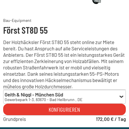
Bau-Equipment
Först ST8D 55
Der Holzhäcksler Först ST8D 55 steht online zur Miete
bereit. Du hast Anspruch auf alle Serviceleistungen des
Anbieters. Der Först ST8D 55 ist ein leistungsstarkes Gerät
zur effizienten Zerkleinerung von Holzabfällen. Mit seinem
robusten Straßenfahrwerk ist er mobil und vielseitig
einsetzbar. Dank seines leistungsstarken 55-PS-Motors
und des innovativen Häckselmechanismus bewältigt er
mühelos große Holzdurchmesser.
Geith & Niggl - München Süd
Gewerbepark 1-3, 83670 - Bad Heilbrunn , DE
Geith & Niggl - München Süd
KONFIGURIEREN
Gewerbepark 1-3, 83670 - Bad Heilbrunn , DE
Grundpreis
Geith & Niggl - München Ost
172,00 € / Tag
Brodersenstraße 36, 81929 - München , DE