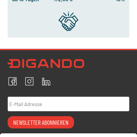
Newsletter Datenschutz
Ich bestätige, dass ich die
Datenschutzrichtlinien
akzeptiere und erkläre mich mit der Verarbeitung meiner
personenbezogenen Daten einverstanden.
Facebook
Instagram
LinkedIn
ABBRECHEN
BESTÄTIGEN
E-Mail Adresse
NEWSLETTER ABONNIEREN