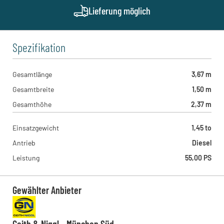
Geith & Niggl - München West
Lieferung möglich
Münchner Straße 1, 85232 - Bergkirchen , DE
Spezifikation
Gesamtlänge
3,67 m
Gesamtbreite
1,50 m
Gesamthöhe
2,37 m
Einsatzgewicht
1,45 to
Antrieb
Diesel
Leistung
55,00 PS
Gewählter Anbieter