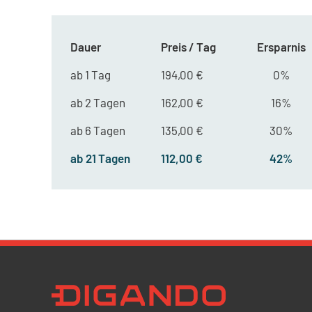
Dauer
Preis / Tag
Ersparnis
ab 1 Tag
194,00 €
0%
ab 2 Tagen
162,00 €
16%
ab 6 Tagen
135,00 €
30%
ab 21 Tagen
112,00 €
42%
Newsletter Datenschutz
Ich bestätige, dass ich die
Datenschutzrichtlin