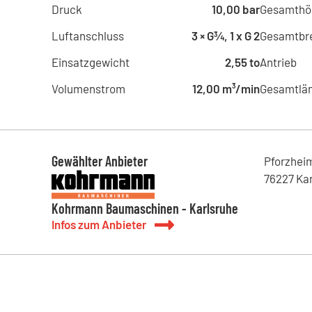
Druck
10,00 bar
Gesamthö
Luftanschluss
3 × G¾, 1 x G 2
Gesamtbre
Einsatzgewicht
2,55 to
Antrieb
Volumenstrom
12,00 m³/min
Gesamtlä
Gewählter Anbieter
Pforzhei
76227
Ka
Kohrmann Baumaschinen - Karlsruhe
Infos zum Anbieter