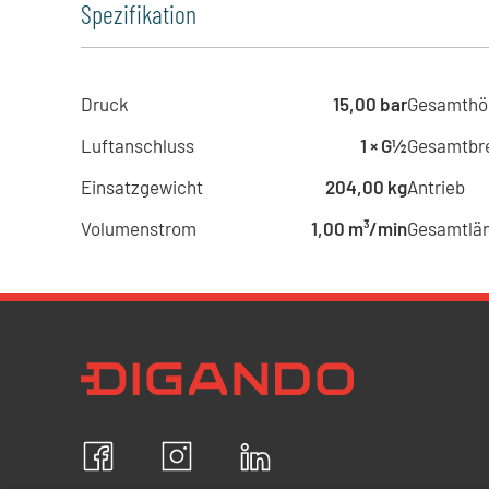
Spezifikation
Druck
15,00 bar
Gesamthö
Luftanschluss
1 × G½
Gesamtbre
Einsatzgewicht
204,00 kg
Antrieb
Volumenstrom
1,00 m³/min
Gesamtlä
Newsletter Datenschutz
Ich bestätige, dass ich die
Datenschutzrichtlin
akzeptiere und erkläre mich mit der Verarbeit
personenbezogenen Daten einverstanden.
Facebook
Instagram
LinkedIn
ABBRECHEN
B