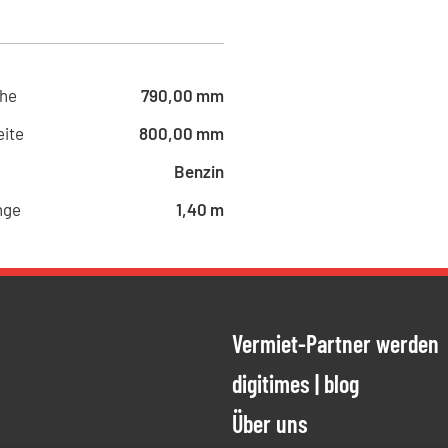
he
790,00 mm
ite
800,00 mm
Benzin
nge
1,40 m
Vermiet-Partner werden
ien
ung meiner
digitimes | blog
Über uns
ESTÄTIGEN