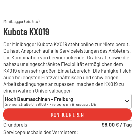
Minibagger (bis 5to)
Kubota KX019
Der Minibagger Kubota KX019 steht online zur Miete bereit.
Du hast Anspruch auf alle Serviceleistungen des Anbieters.
Die Kombination von beeindruckender Grabkraft sowie die
nahezu uneingeschränkte Flexibilität ermöglichen dem
KX019 einen sehr großen Einsatzbereich. Die Fähigkeit sich
auch bei engsten Platzverhältnissen und schwierigen
Arbeitsbedingungen anzupassen, machen den KX019 zu
einem wahren Universalbagger.
Hoch Baumaschinen - Freiburg
Siemenstraße 6, 79108 - Freiburg im Breisgau , DE
Hoch Baumaschinen - Freiburg
KONFIGURIEREN
Siemenstraße 6, 79108 - Freiburg im Breisgau , DE
Grundpreis
Hoch Baumaschinen - Horb
98,00 € / Tag
Liststraße 13, 72160 - Horb am Neckar , DE
Servicepauschale des Vermieters: