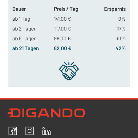
Dauer
Preis / Tag
Ersparnis
ab 1 Tag
141,00 €
0%
ab 2 Tagen
117,00 €
17%
ab 6 Tagen
98,00 €
30%
ab 21 Tagen
82,00 €
42%
Newsletter Datenschutz
Ich bestätige, dass ich die
Datenschutzrichtlinien
akzeptiere und erkläre mich mit der Verarbeitung meiner
personenbezogenen Daten einverstanden.
Facebook
Instagram
LinkedIn
ABBRECHEN
BESTÄTIGEN