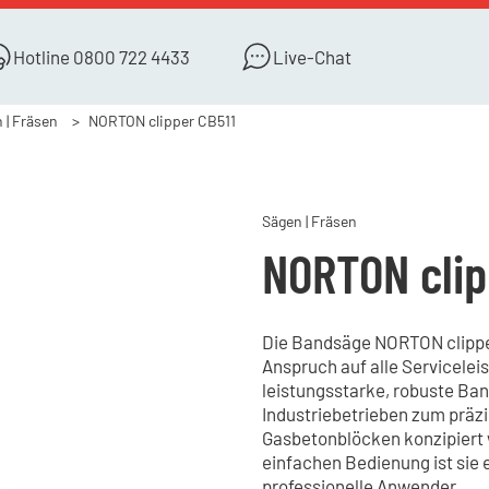
Hotline
0800 722 4433
Live-Chat
 | Fräsen
NORTON clipper CB511
Sägen | Fräsen
NORTON clip
Die Bandsäge NORTON clipper 
Anspruch auf alle Serviceleis
leistungsstarke, robuste Band
Industriebetrieben zum präz
Gasbetonblöcken konzipiert 
einfachen Bedienung ist sie 
professionelle Anwender.