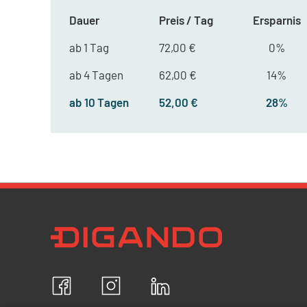
Dauer
Preis / Tag
Ersparnis
ab 1 Tag
72,00 €
0%
ab 4 Tagen
62,00 €
14%
ab 10 Tagen
52,00 €
28%
Newsletter Datenschutz
Ich bestätige, dass ich die
Datenschutzrichtlin
akzeptiere und erkläre mich mit der Verarbeit
personenbezogenen Daten einverstanden.
Facebook
Instagram
LinkedIn
ABBRECHEN
B