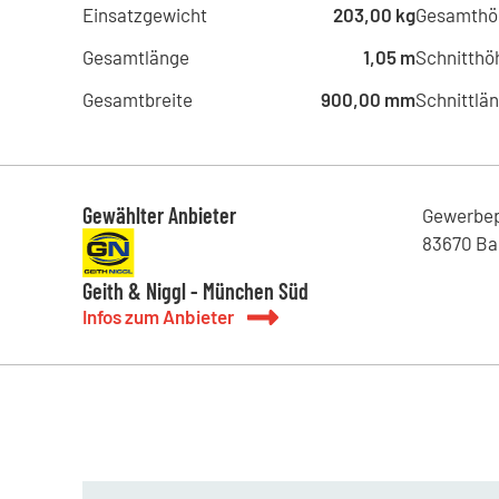
Einsatzgewicht
203,00 kg
Gesamthö
Gesamtlänge
1,05 m
Schnitthö
Gesamtbreite
900,00 mm
Schnittlä
Gewählter Anbieter
Gewerbe
83670
Ba
Geith & Niggl - München Süd
Infos zum Anbieter