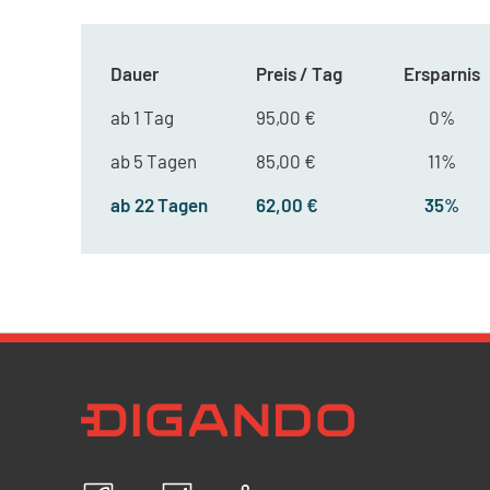
Dauer
Preis / Tag
Ersparnis
ab 1 Tag
95,00 €
0%
ab 5 Tagen
85,00 €
11%
ab 22 Tagen
62,00 €
35%
Newsletter Datenschutz
Ich bestätige, dass ich die
Datenschutzrichtlin
akzeptiere und erkläre mich mit der Verarbeit
personenbezogenen Daten einverstanden.