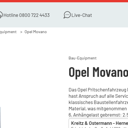
Hotline
0800 722 4433
Live-Chat
quipment
Opel Movano
Bau-Equipment
Opel Movan
Das Opel Pritschenfahrzeug M
hast Anspruch auf alle Servi
klassisches Baustellenfahrzeu
Material, was mitgenommen 
6, Anhängelast gebremst: 2.
Kreitz & Ostermann - Hern