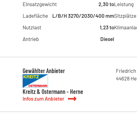
Einsatzgewicht
2,30 to
Leistung
Ladefläche
L/B/H 3270/2030/400 mm
Sitzplätze
Nutzlast
1,23 to
Klimaanla
Antrieb
Diesel
Gewählter Anbieter
Friedrich
44628
He
Kreitz & Ostermann - Herne
Infos zum Anbieter