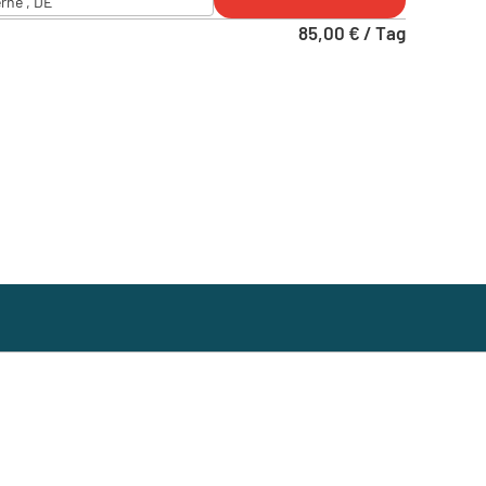
rne , DE
85,00 € / Tag
e
erne , DE