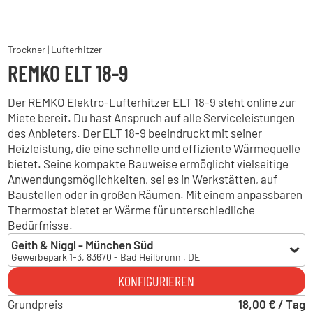
Trockner | Lufterhitzer
REMKO ELT 18-9
Der REMKO Elektro-Lufterhitzer ELT 18-9 steht online zur
Miete bereit. Du hast Anspruch auf alle Serviceleistungen
des Anbieters. Der ELT 18-9 beeindruckt mit seiner
Heizleistung, die eine schnelle und effiziente Wärmequelle
bietet. Seine kompakte Bauweise ermöglicht vielseitige
Anwendungsmöglichkeiten, sei es in Werkstätten, auf
Baustellen oder in großen Räumen. Mit einem anpassbaren
Thermostat bietet er Wärme für unterschiedliche
Bedürfnisse.
Geith & Niggl - München Süd
Gewerbepark 1-3, 83670 - Bad Heilbrunn , DE
Geith & Niggl - München Süd
KONFIGURIEREN
Gewerbepark 1-3, 83670 - Bad Heilbrunn , DE
Grundpreis
Geith & Niggl - München Ost
18,00 € / Tag