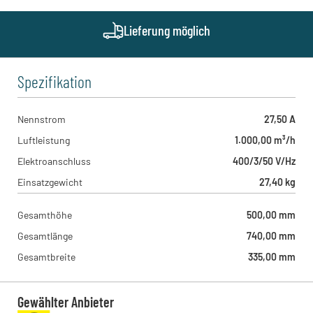
Brodersenstraße 36, 81929 - München , DE
Geith & Niggl - München West
Lieferung möglich
Münchner Straße 1, 85232 - Bergkirchen , DE
Spezifikation
Nennstrom
27,50 A
Luftleistung
1.000,00 m³/h
Elektroanschluss
400/3/50 V/Hz
Einsatzgewicht
27,40 kg
Gesamthöhe
500,00 mm
Gesamtlänge
740,00 mm
Gesamtbreite
335,00 mm
Gewählter Anbieter