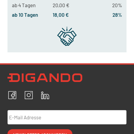
ab 4 Tagen
20,00 €
20%
ab 10 Tagen
18,00 €
28%
Newsletter Datenschutz
Ich bestätige, dass ich die
Datenschutzrichtlinien
akzeptiere und erkläre mich mit der Verarbeitung meiner
personenbezogenen Daten einverstanden.
Facebook
Instagram
LinkedIn
ABBRECHEN
BESTÄTIGEN
E-Mail Adresse