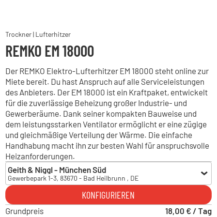
Trockner | Lufterhitzer
REMKO EM 18000
Der REMKO Elektro-Lufterhitzer EM 18000 steht online zur
Miete bereit. Du hast Anspruch auf alle Serviceleistungen
des Anbieters. Der EM 18000 ist ein Kraftpaket, entwickelt
für die zuverlässige Beheizung großer Industrie- und
Gewerberäume. Dank seiner kompakten Bauweise und
dem leistungsstarken Ventilator ermöglicht er eine zügige
und gleichmäßige Verteilung der Wärme. Die einfache
Handhabung macht ihn zur besten Wahl für anspruchsvolle
Heizanforderungen.
Geith & Niggl - München Süd
Gewerbepark 1-3, 83670 - Bad Heilbrunn , DE
Geith & Niggl - München Süd
KONFIGURIEREN
Gewerbepark 1-3, 83670 - Bad Heilbrunn , DE
Grundpreis
Geith & Niggl - München Ost
18,00 € / Tag