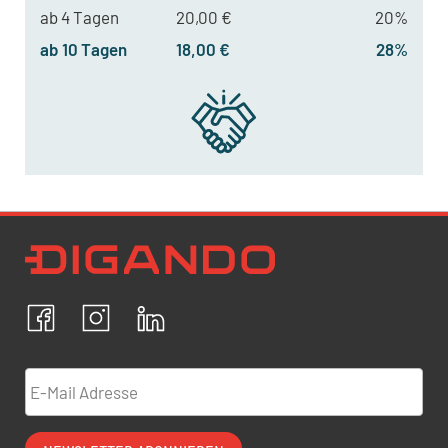
ab 4 Tagen
20,00 €
20%
ab 10 Tagen
18,00 €
28%
Newsletter Datenschutz
Ich bestätige, dass ich die
Datenschutzrichtlinien
akzeptiere und erkläre mich mit der Verarbeitung meiner
personenbezogenen Daten einverstanden.
Facebook
Instagram
LinkedIn
ABBRECHEN
BESTÄTIGEN
E-Mail Adresse