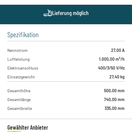
Brodersenstraße 36, 81929 - München , DE
Geith & Niggl - München West
Lieferung möglich
Münchner Straße 1, 85232 - Bergkirchen , DE
Spezifikation
Nennstrom
27,00 A
Luftleistung
1.000,00 m³/h
Elektroanschluss
400/3/50 V/Hz
Einsatzgewicht
27,40 kg
Gesamthöhe
500,00 mm
Gesamtlänge
740,00 mm
Gesamtbreite
335,00 mm
Gewählter Anbieter