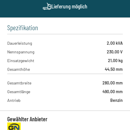
Geith & Niggl - München West
Lieferung möglich
Münchner Straße 1, 85232 - Bergkirchen , DE
Spezifikation
Dauerleistung
2,00 kVA
Nennspannung
230,00 V
Einsatzgewicht
21,00 kg
Gesamthöhe
44,50 mm
Gesamtbreite
280,00 mm
Gesamtlänge
490,00 mm
Antrieb
Benzin
Gewählter Anbieter