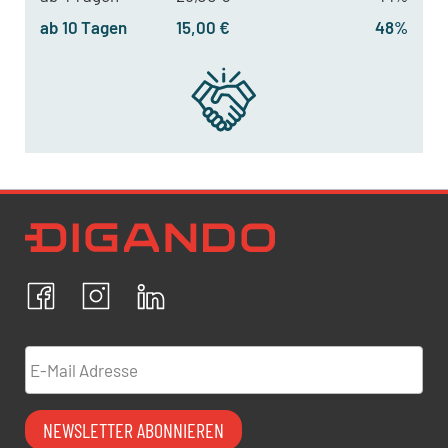
ab 10 Tagen
15,00 €
48%
Newsletter Datenschutz
Ich bestätige, dass ich die
Datenschutzrichtlinien
akzeptiere und erkläre mich mit der Verarbeitung meiner
personenbezogenen Daten einverstanden.
Facebook
Instagram
LinkedIn
ABBRECHEN
BESTÄTIGEN
E-Mail Adresse
NEWSLETTER ABONNIEREN