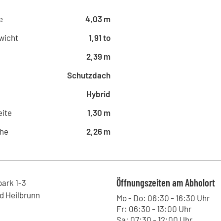
Waldenburger Straße 53, 08371 -
Kohrmann Baumaschinen -
e
4,03 m
Am Fuchsloch 7, 04720 - Döbeln
wicht
1,91 to
Kohrmann Baumaschinen -
Fritz-Rinderspacher-Straße 20,
2,39 m
Kohrmann Baumaschinen -
Schutzdach
Annaberger Straße 136, 09120 - 
Kohrmann Baumaschinen -
Hybrid
Zinkmattenstraße 34, 79108 - Fr
ite
1,30 m
Kohrmann Baumaschinen -
Straße des 17.Juni 18, 01257 - D
he
2,26 m
Kohrmann Baumaschinen 
Kniebisstraße 3, 77871 - Renche
Kohrmann Baumaschinen - 
Leipziger Straße 11, 06749 - Bitt
Öffnungszeiten am Abholort
park
1-3
Kohrmann Baumaschinen -
d Heilbrunn
Mo - Do: 06:30 - 16:30 Uhr
Lieskauer Straße 4, 06120 - Halle
Fr: 06:30 - 13:00 Uhr
Kohrmann Baumaschinen -
Sa: 07:30 - 12:00 Uhr