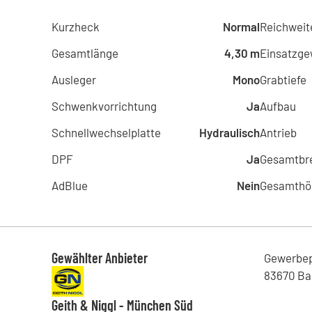
Kurzheck
Normal
Reichweit
Gesamtlänge
4,30 m
Einsatzge
Ausleger
Mono
Grabtiefe
Schwenkvorrichtung
Ja
Aufbau
Schnellwechselplatte
Hydraulisch
Antrieb
DPF
Ja
Gesamtbre
AdBlue
Nein
Gesamthö
Gewählter Anbieter
Gewerbe
83670
Ba
Geith & Niggl - München Süd